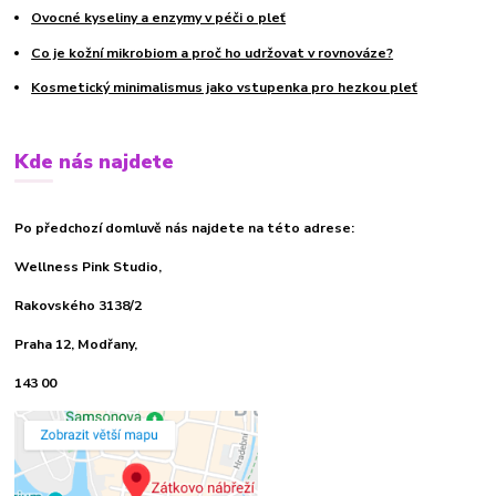
Ovocné kyseliny a enzymy v péči o pleť
Co je kožní mikrobiom a proč ho udržovat v rovnováze?
Kosmetický minimalismus jako vstupenka pro hezkou pleť
Kde nás najdete
Po předchozí domluvě nás najdete na této adrese:
Wellness Pink Studio,
Rakovského 3138/2
Praha 12, Modřany,
143 00