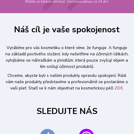
Můžete se kdykoli odhlásit. Zasíláme jednou za 14 dní.
Náš cíl je vaše spokojenost
Vyrábíme pro vás kosmetiku o které víme, že funguje. A funguje
na základě poctivého složení, kdy nešetříme na účinných látkách,
vyhýbáme se náhražkám a plnidlům, která pouze zvyšují objem a
tím snižují účinnost produktů.
Chceme, abyste byli s našimi produkty opravdu spokojení. Rádi
vám naše produkty představíme a profesionálně se postaráme o
vaši pleť. Stačí se k nám objednat na kosmetickou péči
ZDE
.
SLEDUJTE NÁS