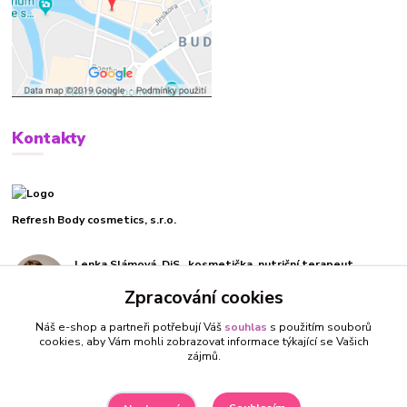
Kontakty
Refresh Body cosmetics, s.r.o.
Lenka Slámová, DiS., kosmetička, nutriční terapeut
+420 732 270 019
Zpracování cookies
(Po-Pá, 9-19 hod.)
Náš e-shop a partneři potřebují Váš
souhlas
s použitím souborů
info@refreshbody.cz
cookies, aby Vám mohli zobrazovat informace týkající se Vašich
zájmů.