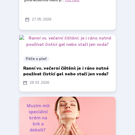
podrážděnou nebo p...
číst celé
27
05
2026
Péče o pleť
Ranní vs. večerní čištění: je i ráno nutné
používat čistící gel nebo stačí jen voda?
28
03
2026