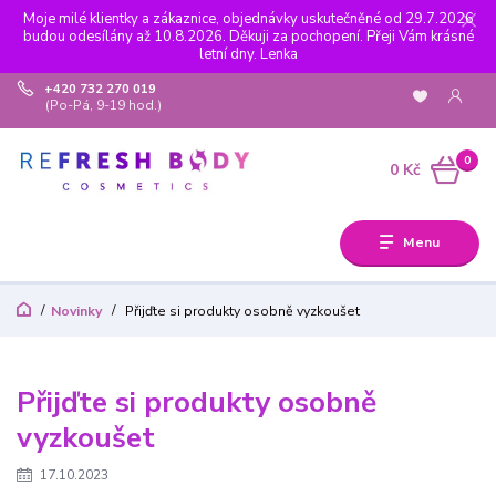
Moje milé klientky a zákaznice, objednávky uskutečněné od 29.7.2026
budou odesílány až 10.8.2026. Děkuji za pochopení. Přeji Vám krásné
letní dny. Lenka
+420 732 270 019
(Po-Pá, 9-19 hod.)
0
0 Kč
Menu
Novinky
Přijďte si produkty osobně vyzkoušet
Přijďte si produkty osobně
vyzkoušet
17.10.2023