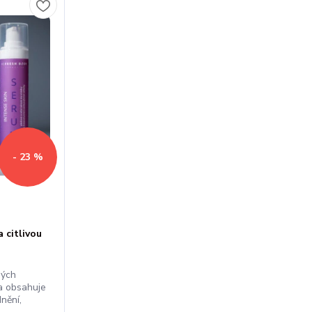
- 23 %
 citlivou
ných
na obsahuje
dnění,