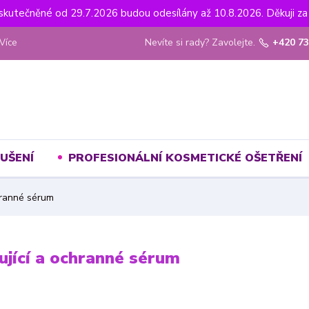
uskutečněné od 29.7.2026 budou odesílány až 10.8.2026. Děkuji za 
Nevíte si rady? Zavolejte.
+420 73
Více
UŠENÍ
PROFESIONÁLNÍ KOSMETICKÉ OŠETŘENÍ
hranné sérum
jící a ochranné sérum