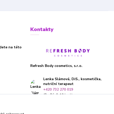
Kontakty
dete na této
Refresh Body cosmetics, s.r.o.
Lenka Slámová, DiS., kosmetička,
nutriční terapeut
+420 732 270 019
(Po-Pá, 9-19 hod.)
info@refreshbody.cz