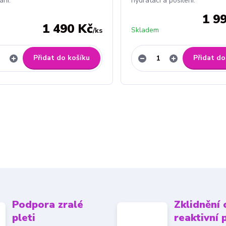
ání.
hydrataci a posílení.
1 9
1 490 Kč
Skladem
/
ks
Přidat do košíku
Přidat do
Podpora zralé
Zklidnění c
pleti
reaktivní 