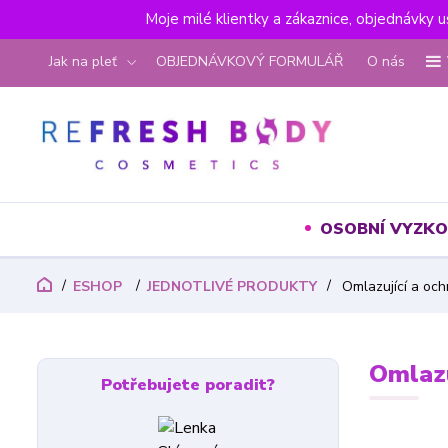
Moje milé klientky a zákaznice, objednávky 
Jak na pleť
OBJEDNÁVKOVÝ FORMULÁŘ
O nás
OSOBNÍ VYZKO
ESHOP
JEDNOTLIVÉ PRODUKTY
Omlazující a oc
Omlazu
Potřebujete poradit?