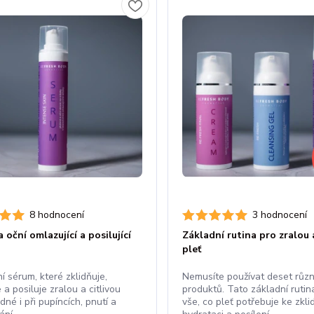
8 hodnocení
3 hodnocení
a oční omlazující a posilující
Základní rutina pro zralou a
pleť
í sérum, které zklidňuje,
Nemusíte používat deset růz
 a posiluje zralou a citlivou
produktů. Tato základní ruti
dné i při pupíncích, pnutí a
vše, co pleť potřebuje ke zkli