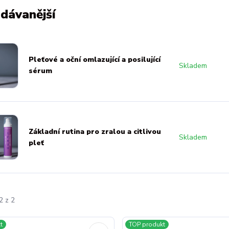
dávanější
Pleťové a oční omlazující a posilující
Skladem
sérum
Základní rutina pro zralou a citlivou
Skladem
pleť
2 z 2
t
TOP produkt