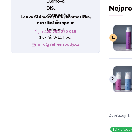
Nejpro
Lenka Slámová, DiS., kosmetička,
nutriční terapeut
+420 732 270 019
(Po-Pá, 9-19 hod.)
1.
info@refreshbody.cz
2.
Zobrazuji 1-
TOP produk