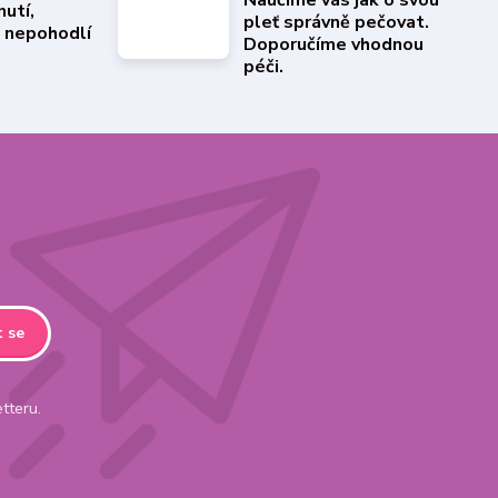
Naučíme vás jak o svou
utí,
pleť správně pečovat.
a nepohodlí
Doporučíme vhodnou
péči.
t se
tteru.