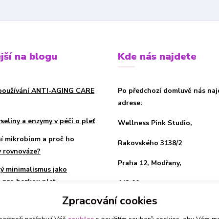
jší na blogu
Kde nás najdete
používání ANTI-AGING CARE
Po předchozí domluvě nás naj
adrese:
eliny a enzymy v péči o pleť
Wellness Pink Studio,
ní mikrobiom a proč ho
Rakovského 3138/2
v rovnováze?
Praha 12, Modřany,
ý minimalismus jako
 pro hezkou pleť
143 00
Zpracování cookies