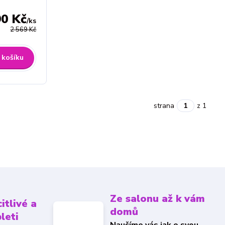
90 Kč
/
ks
2 569 Kč
 košíku
strana
z 1
Ze salonu až k vám
itlivé a
domů
pleti