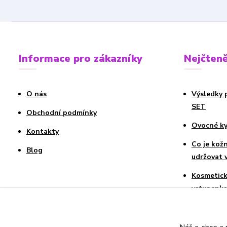
Informace pro zákazníky
Nejčteně
O nás
Výsledky 
SET
Obchodní podmínky
Ovocné kys
Kontakty
Co je kož
Blog
udržovat 
Kosmetick
vstupenka