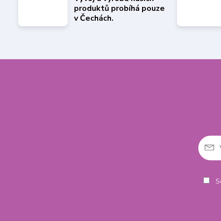
produktů probíhá pouze
v Čechách.
So