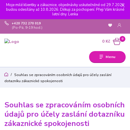
Moje milé klientky a zákaznice, objednávky uskutečněné od 29.7.2026
budou odesílány až 10.8.2026. Děkuji za pochopení. Přeji Vám krásné
letní dny. Lenka
+420 732 270 019
(Po-Pá, 9-19 hod.)
0
0 Kč
Menu
Souhlas se zpracováním osobních údajů pro účely zaslání
dotazníku zákaznické spokojenosti
Souhlas se zpracováním osobních
údajů pro účely zaslání dotazníku
zákaznické spokojenosti