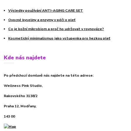
Výsledky používání ANTI-AGING CARE SET
Ovocné kyseliny a enzymy v péči o pleť
Co je kožní mikrobiom a proč ho udržovat v rovnováze?
Kosmetický minimalismus jako vstupenka pro hezkou pleť
Kde nás najdete
Po předchozí domluvě nás najdete na této adrese:
Wellness Pink Studio,
Rakovského 3138/2
Praha 12, Modřany,
143 00