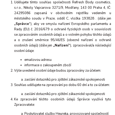
Udělujete tímto souhlas společnosti Refresh Body cosmetics,
s.r.o., Nikoly Vapcarova 3271/9, Modřany, 143 00 Praha 4, IČ:
24295086 zapsaná v obchodním rejstříku vedeném u
městského soudu v Praze, oddíl C, vložka 193828 . (dále jen
„Správce“
), aby ve smyslu nařízení Evropského parlamentu a
Rady (EU) č. 2016/679 o ochraně fyzických osob v souvislosti
se zpracováním osobních údajů a o volném pohybu těchto údajů
a o zrušení směrnice 95/46/ES (obecné nařízení o ochraně
osobních údajů) (dále jen
„Nařízení“
), zpracovával/a následující
osobní údaje:
emailovou adresu
informace o zakoupeném zboží
Výše uvedené osobní údaje budou zpracovány za účelem:
zaslání dotazníků pro zjištění zákaznické spokojenosti
Souhlas udělujete na zpracování po dobu 60 dní a to za účelem:
zaslání dotazníků pro zjištění zákaznické spokojenosti
Ke zpracování těchto osobních údajů Správce využívá tyto
Zpracovatele:
Poskytovatel služby Heureka, provozované společností