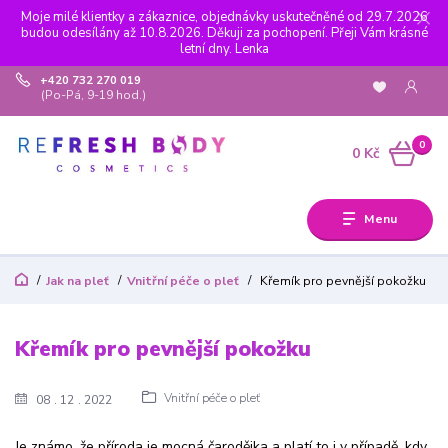
Moje milé klientky a zákaznice, objednávky uskutečněné od 29.7.2026
budou odesílány až 10.8.2026. Děkuji za pochopení. Přeji Vám krásné
letní dny. Lenka
+420 732 270 019
(Po-Pá, 9-19 hod.)
0
0 Kč
Menu
Jak na pleť
Vnitřní péče o pleť
Křemík pro pevnější pokožku
Křemík pro pevnější pokožku
Vnitřní péče o pleť
08
12
2022
Je známo, že příroda je mocná čarodějka a platí to i v případě, kdy