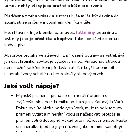
lámou nehty, vlasy jsou pružné a kůže prokrvená
.
Předčasná tvorba vrásek a suchost kůže může být dávána do
spojitosti se sníženým obsahem křemíku v těle.
Mezi hlavní zdroje křemíku patří
oves,
luštěniny
, zelenina a
bylinky jako je přeslička a kopřiva
. Také speciální minerální
vody a pivo.
Absorbce probíhá ve střevech, z přirozené potravy se vstřebává
jen část křemíku, zbytek je vylučován močí. Přirozenou stravou
není možné se křemíkem předávkovat. Ani když budeme pít
minerální vody bohaté na tento skvělý stopový prvek.
Jaké volit nápoje?
Mlýnský pramen – jedná se o minerální pramen se
zvýšeným obsahem křemíku pocházející z Karlových Varů.
Pokud bydlíte blízko Karlových Varů, můžete se k tomuto
prameni vydat a minerální vodu si načepovat, protože je
pramen volně dostupný. Pokud tuto možnost nemáte, kupte
si minerálku (pod stejným názvem jako pramen samotný)