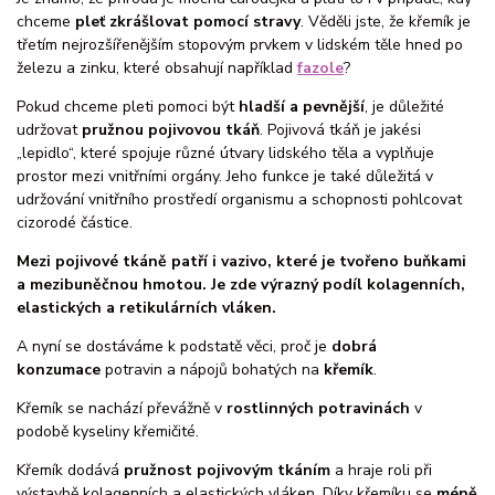
chceme
pleť zkrášlovat pomocí stravy
. Věděli jste, že křemík je
třetím nejrozšířenějším stopovým prvkem v lidském těle hned po
železu a zinku, které obsahují například
fazole
?
Pokud chceme pleti pomoci být
hladší a pevnější
, je důležité
udržovat
pružnou pojivovou tkáň
. Pojivová tkáň je jakési
„lepidlo“, které spojuje různé útvary lidského těla a vyplňuje
prostor mezi vnitřními orgány. Jeho funkce je také důležitá v
udržování vnitřního prostředí organismu a schopnosti pohlcovat
cizorodé částice.
Mezi pojivové tkáně patří i vazivo, které je tvořeno buňkami
a mezibuněčnou hmotou. Je zde výrazný podíl kolagenních,
elastických a retikulárních vláken.
A nyní se dostáváme k podstatě věci, proč je
dobrá
konzumace
potravin a nápojů bohatých na
křemík
.
Křemík se nachází převážně v
rostlinných potravinách
v
podobě kyseliny křemičité.
Křemík dodává
pružnost pojivovým tkáním
a hraje roli při
výstavbě kolagenních a elastických vláken. Díky křemíku se
méně