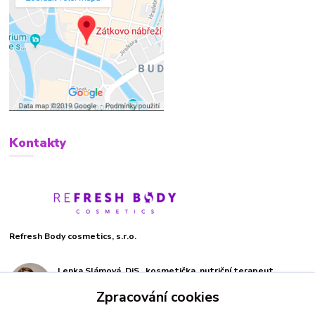
Kontakty
Refresh Body cosmetics, s.r.o.
Lenka Slámová, DiS., kosmetička, nutriční terapeut
+420 732 270 019
Zpracování cookies
(Po-Pá, 9-19 hod.)