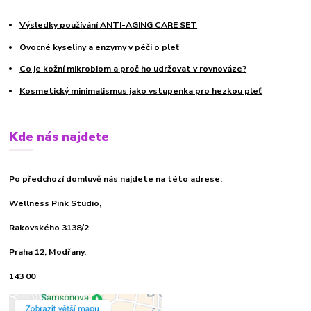
Výsledky používání ANTI-AGING CARE SET
Ovocné kyseliny a enzymy v péči o pleť
Co je kožní mikrobiom a proč ho udržovat v rovnováze?
Kosmetický minimalismus jako vstupenka pro hezkou pleť
Kde nás najdete
Po předchozí domluvě nás najdete na této adrese:
Wellness Pink Studio,
Rakovského 3138/2
Praha 12, Modřany,
143 00