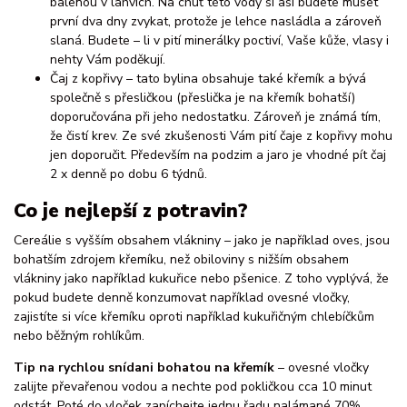
balenou v lahvích. Na chuť této vody si asi budete muset
první dva dny zvykat, protože je lehce nasládla a zároveň
slaná. Budete – li v pití minerálky poctiví, Vaše kůže, vlasy i
nehty Vám poděkují.
Čaj z kopřivy – tato bylina obsahuje také křemík a bývá
společně s přesličkou (přeslička je na křemík bohatší)
doporučována při jeho nedostatku. Zároveň je známá tím,
že čistí krev. Ze své zkušenosti Vám pití čaje z kopřivy mohu
jen doporučit. Především na podzim a jaro je vhodné pít čaj
2 x denně po dobu 6 týdnů.
Co je nejlepší z potravin?
Cereálie s vyšším obsahem vlákniny – jako je například oves, jsou
bohatším zdrojem křemíku, než obiloviny s nižším obsahem
vlákniny jako například kukuřice nebo pšenice. Z toho vyplývá, že
pokud budete denně konzumovat například ovesné vločky,
zajistíte si více křemíku oproti například kukuřičným chlebíčkům
nebo běžným rohlíkům.
Tip na rychlou snídani bohatou na křemík
– ovesné vločky
zalijte převařenou vodou a nechte pod pokličkou cca 10 minut
odstát. Poté do vloček zapíchejte jednu řadu nalámané 70%