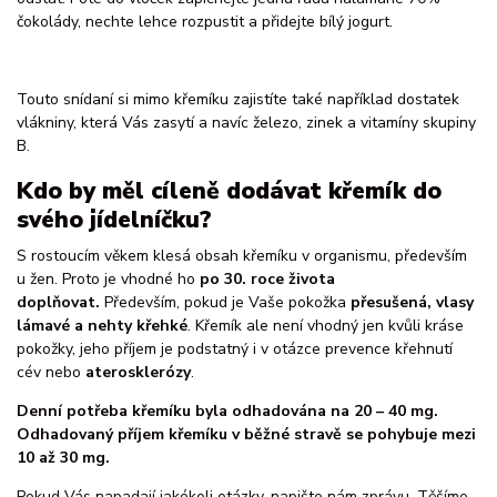
čokolády, nechte lehce rozpustit a přidejte bílý jogurt.
Touto snídaní si mimo křemíku zajistíte také například dostatek
vlákniny, která Vás zasytí a navíc železo, zinek a vitamíny skupiny
B.
Kdo by měl cíleně dodávat křemík do
svého jídelníčku?
S rostoucím věkem klesá obsah křemíku v organismu, především
u žen. Proto je vhodné ho
po 30. roce života
doplňovat.
Především, pokud je Vaše pokožka
přesušená, vlasy
lámavé a nehty křehké
. Křemík ale není vhodný jen kvůli kráse
pokožky, jeho příjem je podstatný i v otázce prevence křehnutí
cév nebo
aterosklerózy
.
Denní potřeba křemíku byla odhadována na 20 – 40 mg.
Odhadovaný příjem křemíku v běžné stravě se pohybuje mezi
10 až 30 mg.
Pokud Vás napadají jakékoli otázky, napište nám zprávu. Těšíme