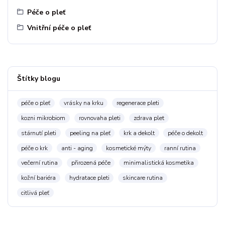
Péče o pleť
Vnitřní péče o pleť
Štítky blogu
péče o pleť
vrásky na krku
regenerace pleti
kozni mikrobiom
rovnovaha pleti
zdrava plet
stárnutí pleti
peeling na pleť
krk a dekolt
péče o dekolt
péče o krk
anti - aging
kosmetické mýty
ranní rutina
večerní rutina
přirozená péče
minimalistická kosmetika
kožní bariéra
hydratace pleti
skincare rutina
citlivá pleť