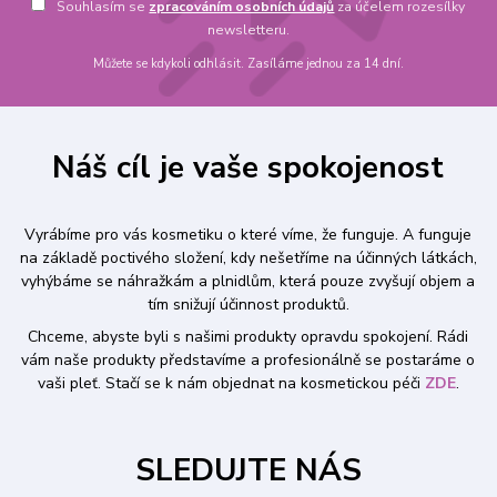
Souhlasím se
zpracováním osobních údajů
za účelem rozesílky
newsletteru.
Můžete se kdykoli odhlásit. Zasíláme jednou za 14 dní.
Náš cíl je vaše spokojenost
Vyrábíme pro vás kosmetiku o které víme, že funguje. A funguje
na základě poctivého složení, kdy nešetříme na účinných látkách,
vyhýbáme se náhražkám a plnidlům, která pouze zvyšují objem a
tím snižují účinnost produktů.
Chceme, abyste byli s našimi produkty opravdu spokojení. Rádi
vám naše produkty představíme a profesionálně se postaráme o
vaši pleť. Stačí se k nám objednat na kosmetickou péči
ZDE
.
SLEDUJTE NÁS