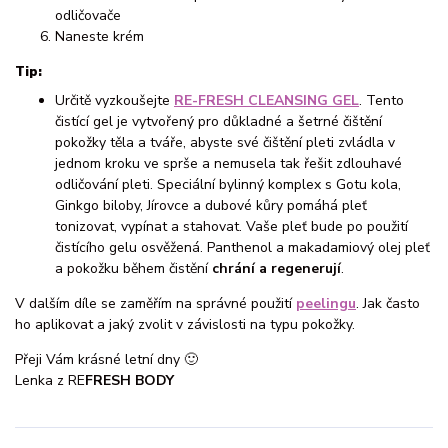
odličovače
Naneste krém
Tip:
Určitě vyzkoušejte
RE-FRESH CLEANSING GEL
. Tento
čistící gel je vytvořený pro důkladné a šetrné čištění
pokožky těla a tváře, abyste své čištění pleti zvládla v
jednom kroku ve sprše a nemusela tak řešit zdlouhavé
odličování pleti. Speciální bylinný komplex s Gotu kola,
Ginkgo biloby, Jírovce a dubové kůry pomáhá pleť
tonizovat, vypínat a stahovat. Vaše pleť bude po použití
čistícího gelu osvěžená. Panthenol a makadamiový olej pleť
a pokožku během čistění
chrání a regenerují
.
V dalším díle se zaměřím na správné použití
peelingu
. Jak často
ho aplikovat a jaký zvolit v závislosti na typu pokožky.
Přeji Vám krásné letní dny 🙂
Lenka z RE
FRESH BODY