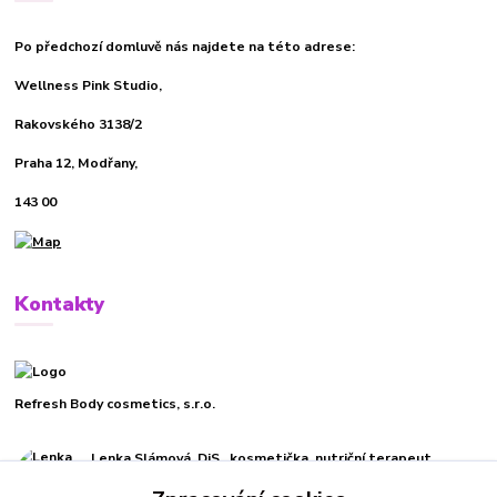
Po předchozí domluvě nás najdete na této adrese:
Wellness Pink Studio,
Rakovského 3138/2
Praha 12, Modřany,
143 00
Kontakty
Refresh Body cosmetics, s.r.o.
Lenka Slámová, DiS., kosmetička, nutriční terapeut
+420 732 270 019