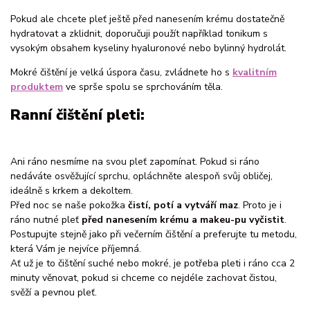
Pokud ale chcete pleť ještě před nanesením krému dostatečně
hydratovat a zklidnit, doporučuji použít například tonikum s
vysokým obsahem kyseliny hyaluronové nebo bylinný hydrolát.
Mokré čištění je velká úspora času, zvládnete ho s
kvalitním
produktem
ve sprše spolu se sprchováním těla.
Ranní čištění pleti:
Ani ráno nesmíme na svou pleť zapomínat. Pokud si ráno
nedáváte osvěžující sprchu, opláchněte alespoň svůj obličej,
ideálně s krkem a dekoltem.
Před noc se naše pokožka
čistí, potí a vytváří maz
. Proto je i
ráno nutné pleť
před nanesením krému a makeu-pu vyčistit
.
Postupujte stejně jako při večerním čištění a preferujte tu metodu,
která Vám je nejvíce příjemná.
Ať už je to čištění suché nebo mokré, je potřeba pleti i ráno cca 2
minuty věnovat, pokud si chceme co nejdéle zachovat čistou,
svěží a pevnou pleť.