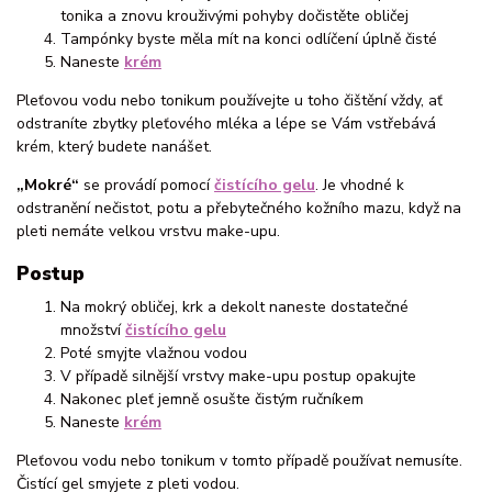
tonika a znovu krouživými pohyby dočistěte obličej
Tampónky byste měla mít na konci odlíčení úplně čisté
Naneste
krém
Pleťovou vodu nebo tonikum používejte u toho čištění vždy, ať
odstraníte zbytky pleťového mléka a lépe se Vám vstřebává
krém, který budete nanášet.
„Mokré“
se provádí pomocí
čistícího gelu
. Je vhodné k
odstranění nečistot, potu a přebytečného kožního mazu, když na
pleti nemáte velkou vrstvu make-upu.
Postup
Na mokrý obličej, krk a dekolt naneste dostatečné
množství
čistícího gelu
Poté smyjte vlažnou vodou
V případě silnější vrstvy make-upu postup opakujte
Nakonec pleť jemně osušte čistým ručníkem
Naneste
krém
Pleťovou vodu nebo tonikum v tomto případě používat nemusíte.
Čistící gel smyjete z pleti vodou.