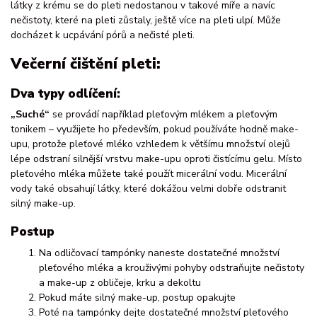
látky z krému se do pleti nedostanou v takové míře a navíc
nečistoty, které na pleti zůstaly, ještě více na pleti ulpí. Může
docházet k ucpávání pórů a nečisté pleti.
Večerní čištění pleti:
Dva typy odlíčení:
„Suché“
se provádí například pleťovým mlékem a pleťovým
tonikem – využijete ho především, pokud používáte hodně make-
upu, protože pleťové mléko vzhledem k většímu množství olejů
lépe odstraní silnější vrstvu make-upu oproti čistícímu gelu. Místo
pleťového mléka můžete také použít micerální vodu. Micerální
vody také obsahují látky, které dokážou velmi dobře odstranit
silný make-up.
Postup
Na odličovací tampónky naneste dostatečné množství
pleťového mléka a krouživými pohyby odstraňujte nečistoty
a make-up z obličeje, krku a dekoltu
Pokud máte silný make-up, postup opakujte
Poté na tampónky dejte dostatečné množství pleťového