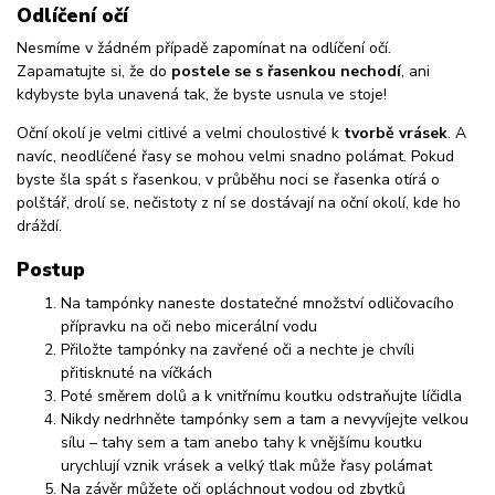
Odlíčení očí
Nesmíme v žádném případě zapomínat na odlíčení očí.
Zapamatujte si, že do
postele se s řasenkou nechodí
, ani
kdybyste byla unavená tak, že byste usnula ve stoje!
Oční okolí je velmi citlivé a velmi choulostivé k
tvorbě vrásek
. A
navíc, neodlíčené řasy se mohou velmi snadno polámat. Pokud
byste šla spát s řasenkou, v průběhu noci se řasenka otírá o
polštář, drolí se, nečistoty z ní se dostávají na oční okolí, kde ho
dráždí.
Postup
Na tampónky naneste dostatečné množství odličovacího
přípravku na oči nebo micerální vodu
Přiložte tampónky na zavřené oči a nechte je chvíli
přitisknuté na víčkách
Poté směrem dolů a k vnitřnímu koutku odstraňujte líčidla
Nikdy nedrhněte tampónky sem a tam a nevyvíjejte velkou
sílu – tahy sem a tam anebo tahy k vnějšímu koutku
urychlují vznik vrásek a velký tlak může řasy polámat
Na závěr můžete oči opláchnout vodou od zbytků