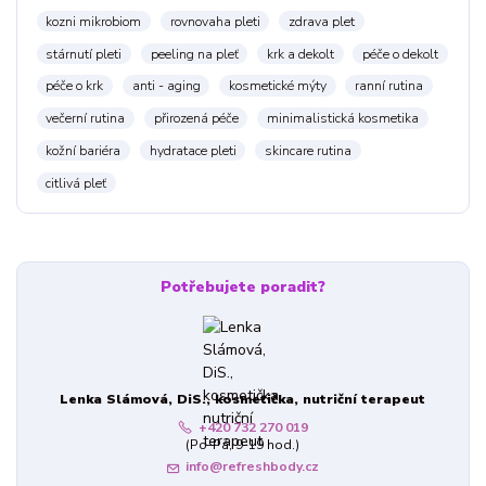
kozni mikrobiom
rovnovaha pleti
zdrava plet
stárnutí pleti
peeling na pleť
krk a dekolt
péče o dekolt
péče o krk
anti - aging
kosmetické mýty
ranní rutina
večerní rutina
přirozená péče
minimalistická kosmetika
kožní bariéra
hydratace pleti
skincare rutina
citlivá pleť
Potřebujete poradit?
Lenka Slámová, DiS., kosmetička, nutriční terapeut
+420 732 270 019
(Po-Pá, 9-19 hod.)
info@refreshbody.cz