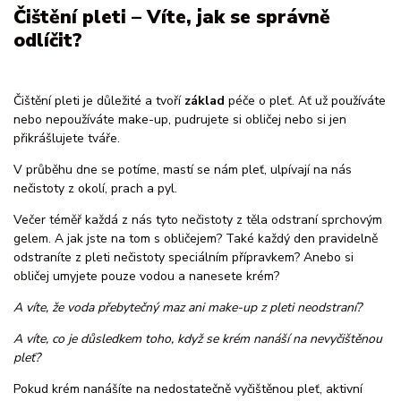
Čištění pleti – Víte, jak se správně
odlíčit?
Čištění pleti je důležité a tvoří
základ
péče o pleť. Ať už používáte
nebo nepoužíváte make-up, pudrujete si obličej nebo si jen
přikrášlujete tváře.
V průběhu dne se potíme, mastí se nám pleť, ulpívají na nás
nečistoty z okolí, prach a pyl.
Večer téměř každá z nás tyto nečistoty z těla odstraní sprchovým
gelem. A jak jste na tom s obličejem? Také každý den pravidelně
odstraníte z pleti nečistoty speciálním přípravkem? Anebo si
obličej umyjete pouze vodou a nanesete krém?
A víte, že voda přebytečný maz ani make-up z pleti neodstraní?
A víte, co je důsledkem toho, když se krém nanáší na nevyčištěnou
pleť?
Pokud krém nanášíte na nedostatečně vyčištěnou pleť, aktivní