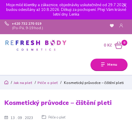
Moje milé klientky a zákaznice, objednávky uskutečněné od 29.7.2026
budou odesílány až 10.8.2026. Děkuji za pochopení. Přeji Vám krásné
letní dny. Lenka
+420 732 270 019
(Po-Pá, 9-19 hod.)
0
0 Kč
Menu
Jak na pleť
Péče o pleť
Kosmetický průvodce – čištění pleti
Kosmetický průvodce – čištění pleti
Péče o pleť
13
09
2023