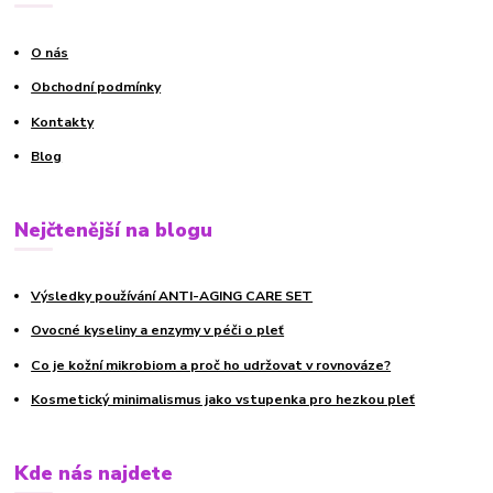
O nás
Obchodní podmínky
Kontakty
Blog
Nejčtenější na blogu
Výsledky používání ANTI-AGING CARE SET
Ovocné kyseliny a enzymy v péči o pleť
Co je kožní mikrobiom a proč ho udržovat v rovnováze?
Kosmetický minimalismus jako vstupenka pro hezkou pleť
Kde nás najdete