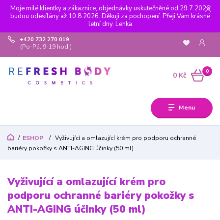
Moje milé klientky a zákaznice, objednávky uskutečněné od 29.7.2026
budou odesílány až 10.8.2026. Děkuji za pochopení. Přeji Vám krásné
letní dny. Lenka
+420 732 270 019
(Po-Pá, 9-19 hod.)
0
0 Kč
Menu
ESHOP
Vyživující a omlazující krém pro podporu ochranné
bariéry pokožky s ANTI-AGING účinky (50 ml)
Vyživující a omlazující krém pro
podporu ochranné bariéry pokožky s
ANTI-AGING účinky (50 ml)