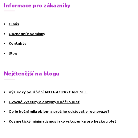
Informace pro zákazníky
O nás
Obchodní podmínky
Kontakty
Blog
Nejčtenější na blogu
Výsledky používání ANTI-AGING CARE SET
Ovocné kyseliny a enzymy v péči o pleť
Co je kožní mikrobiom a proč ho udržovat v rovnováze?
Kosmetický minimalismus jako vstupenka pro hezkou pleť