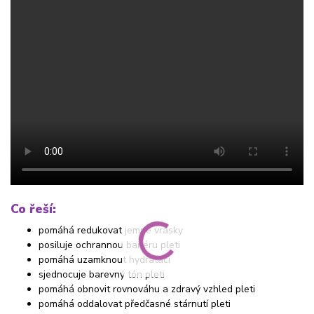
Co řeší:
pomáhá redukovat jemné vrásky
posiluje ochrannou bariéru pleti
pomáhá uzamknout hydrataci
sjednocuje barevný tón pleti
pomáhá obnovit rovnováhu a zdravý vzhled pleti
pomáhá oddalovat předčasné stárnutí pleti