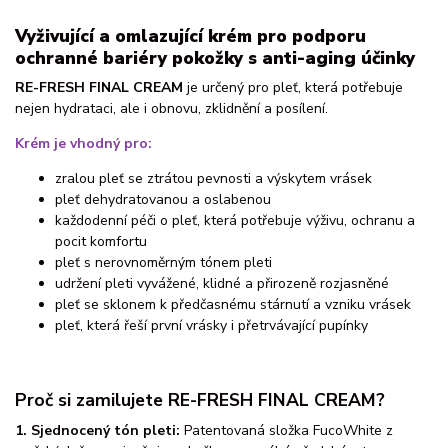
Vyživující a omlazující krém pro podporu
ochranné bariéry pokožky s anti-aging účinky
RE-FRESH FINAL CREAM
je určený pro pleť, která potřebuje
nejen hydrataci, ale i obnovu, zklidnění a posílení.
Krém je vhodný pro:
zralou pleť se ztrátou pevnosti a výskytem vrásek
pleť dehydratovanou a oslabenou
každodenní péči o pleť, která potřebuje výživu, ochranu a
pocit komfortu
pleť s nerovnoměrným tónem pleti
udržení pleti vyvážené, klidné a přirozeně rozjasněné
pleť se sklonem k předčasnému stárnutí a vzniku vrásek
pleť, která řeší první vrásky i přetrvávající pupínky
Proč si zamilujete RE-FRESH FINAL CREAM?
1. Sjednocený tón pleti:
Patentovaná složka FucoWhite z