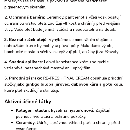
mořských řas rozjasňuje pokožku a pomáhá předcházet
pigmentovým skvrnám.
2. Ochranná bariéra:
Ceramidy, panthenol a včelí vosk posilují
ochrannou vrstvu pleti, zadržují vlhkost a chrání ji před vnějšími
vlivy. Vaše pleť bude jemná, vláčná a neodolatelná na dotek.
3. Bez náhražek olejů:
Vyhýbáme se minerálním olejům a
náhražkám, které by mohly ucpávat póry. Makadamiový olej,
bambucké máslo a včelí vosk vyživují pleť, aniž by ji zatěžovaly.
4. Snadná aplikace:
Lehká konzistence krému se rychle
vstřebává, nezanechává mastný ani lepivý film.
5. Přírodní zázraky:
RE-FRESH FINAL CREAM obsahuje přírodní
složky jako
ginkgo biloba, jírovec, dubovou kůru a gotu kola
,
které pleť zklidňují a stimulují.
Aktivní účinné látky
Kolagen, elastin, kyselina hyaluronová:
Zajišťují
pevnost, hydrataci a ochranu pokožky.
Ceramidy:
Udržují správnou vlhkost pleti a chrání ji před
vysoušením.