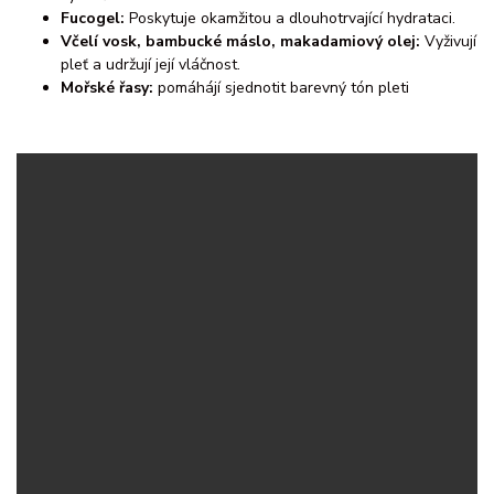
Fucogel:
Poskytuje okamžitou a dlouhotrvající hydrataci.
Včelí vosk, bambucké máslo, makadamiový olej:
Vyživují
pleť a udržují její vláčnost.
Mořské řasy:
pomáhájí sjednotit barevný tón pleti