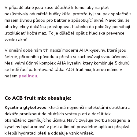
V případě akné jsou zase důležité k tomu, aby na pleti
nezůstávaly odumřelé buňky kůže, protože ty jsou pak společně s
mazem živnou půdou pro bakterie způsobující akné. Navíc tím, že
aha kyseliny dokážou prostupovat hluboko do pokožky, pomáhají
„rozkládat“ kožní maz. To je důležité opět z hlediska prevence
vzniku akné.
V dnešní době nám trh nabízí moderní AHA kyseliny, které jsou
šetrné, přírodního původu a přesto si zachovávají svou účinnost.
Mezi velmi účinný komplex AHA kyselin, který kombinuje 5 druhů,
se hrdě řadí patentovaná látka ACB fruit mix, kterou máme v
našem
peelingu
.
Co ACB fruit mix obsahuje:
Kyselinu glykolovou
, která má nejmenší molekulární strukturu a
dokáže proniknout do hlubších vrstev pleti a docílit tak
okamžitého zjemňujícího účinku. Navíc zvyšuje tvorbu kolagenu a
kyseliny hyaluronové v pleti a tím při pravidelné aplikaci přispívá
k lepší hydrataci pleti a oddaluje vznik vrásek.