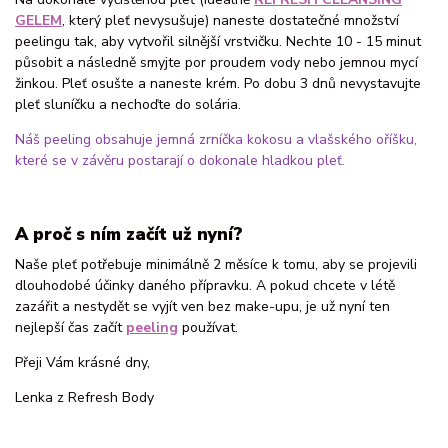
GELEM
, který pleť nevysušuje) naneste dostatečné množství
peelingu tak, aby vytvořil silnější vrstvičku. Nechte 10 - 15 minut
působit a následně smyjte por proudem vody nebo jemnou mycí
žinkou. Pleť osušte a naneste krém. Po dobu 3 dnů nevystavujte
pleť sluníčku a nechoďte do solária.
Náš peeling obsahuje jemná zrníčka kokosu a vlašského oříšku,
které se v závěru postarají o dokonale hladkou pleť.
A proč s ním začít už nyní?
Naše pleť potřebuje minimálně 2 měsíce k tomu, aby se projevili
dlouhodobé účinky daného přípravku. A pokud chcete v létě
zazářit a nestydět se vyjít ven bez make-upu, je už nyní ten
nejlepší čas začít
peeling
používat.
Přeji Vám krásné dny,
Lenka z Refresh Body