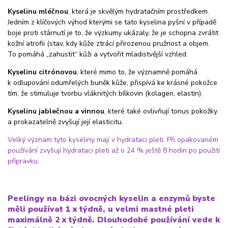
Kyselinu mléčnou
, která je skvělým hydratačním prostředkem.
Jedním z klíčových výhod kterými se tato kyselina pyšní v případě
boje proti stárnutí je to, že výzkumy ukázaly, že je schopna zvrátit
kožní atrofii (stav, kdy kůže ztrácí přirozenou pružnost a objem.
To pomáhá „zahustit“ kůži a vytvořit mladistvější vzhled.
Kyselinu citrónovou
, které mimo to, že významně pomáhá
k odlupování odumřelých buněk kůže, přispívá ke krásné pokožce
tím, že stimuluje tvorbu vláknitých bílkovin (kolagen, elastin).
Kyselinu jablečnou a vinnou
, které také ovlivňují tonus pokožky
a prokazatelně zvyšují její elasticitu.
Velký význam tyto kyseliny mají v hydrataci pleti. Při opakovaném
používání zvyšují hydrataci pleti až o 24 % ještě 8 hodin po použití
přípravku.
Peelingy na bázi ovocných kyselin a enzymů byste
měli používat 1 x týdně, u velmi mastné pleti
maximálně 2 x týdně. Dlouhodobé používání vede k