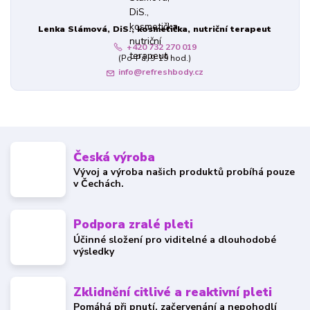
Lenka Slámová, DiS., kosmetička, nutriční terapeut
+420 732 270 019
(Po-Pá, 9-19 hod.)
info@refreshbody.cz
Česká výroba
Vývoj a výroba našich produktů probíhá pouze
v Čechách.
Podpora zralé pleti
Účinné složení pro viditelné a dlouhodobé
výsledky
Zklidnění citlivé a reaktivní pleti
Pomáhá při pnutí, začervenání a nepohodlí