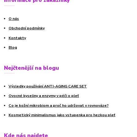
Informace pro zákazníky
O nás
Obchodní podmínky
Kontakty
Blog
Nejčtenější na blogu
Výsledky používání ANTI-AGING CARE SET
Ovocné kyseliny a enzymy v péči o pleť
Co je kožní mikrobiom a proč ho udržovat v rovnováze?
Kosmetický minimalismus jako vstupenka pro hezkou pleť
Kde nás najdete