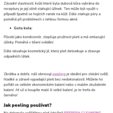
Zásadní vlastností, kvůli které byla dubová kůra vybrána do
receptury je její silně stahující účinek. Ten může být využit v
případě špatně se hojících ranek na kůži. Dále stahuje póry a
pomáhá při problémech s lehkou formou akné.
Gotu kola:
Působí jako kondicionér, zlepšuje pružnost pleti a má omlazující
účinky. Pomáhá v tišení svědění.
Dále obsahuje kosmetický jíl, který pleť detoxikuje a zbavuje
odpadních látek.
Zkrátka a dobře, náš obnovují
peeling
je ideální pro získání svěží,
hladké a zdravě vypadající pleti bez nedokonalostí. Můžete ho
pořídit ve velkém ekonomickém balení nebo v malém zkušebním
balení. Ať už si koupíte malé či velké balení, je to trefa do
černého!
Jak peeling používat?
Na dokonale vyčištěnou pleť (ideálně
REFRESH CLEANSING