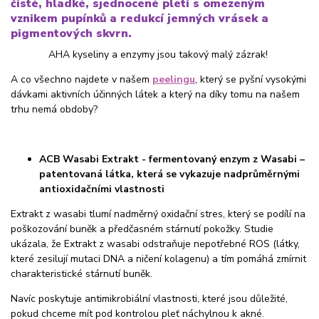
čisté, hladké, sjednocené pleti s omezeným
vznikem pupínků a redukcí jemných vrásek a
pigmentových skvrn.
AHA kyseliny a enzymy jsou takový malý zázrak!
A co všechno najdete v našem
peelingu
, který se pyšní vysokými
dávkami aktivních účinných látek a který na díky tomu na našem
trhu nemá obdoby?
ACB Wasabi Extrakt - fermentovaný enzym z Wasabi –
patentovaná látka, která se vykazuje nadprůměrnými
antioxidačními vlastnosti
Extrakt z wasabi tlumí nadměrný oxidační stres, který se podílí na
poškozování buněk a předčasném stárnutí pokožky. Studie
ukázala, že Extrakt z wasabi odstraňuje nepotřebné ROS (látky,
které zesilují mutaci DNA a ničení kolagenu) a tím pomáhá zmírnit
charakteristické stárnutí buněk.
Navíc poskytuje antimikrobiální vlastnosti, které jsou důležité,
pokud chceme mít pod kontrolou pleť náchylnou k akné.