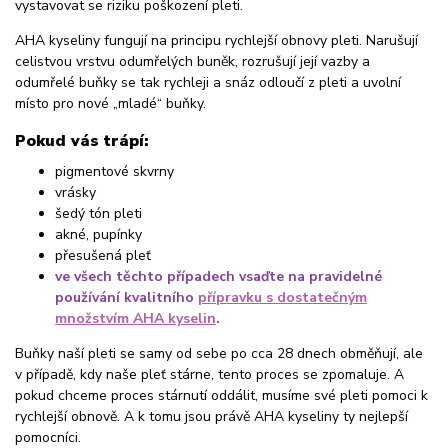
vystavovat se riziku poškození pleti.
AHA kyseliny fungují na principu rychlejší obnovy pleti. Narušují
celistvou vrstvu odumřelých buněk, rozrušují její vazby a
odumřelé buňky se tak rychleji a snáz odloučí z pleti a uvolní
místo pro nové „mladé“ buňky.
Pokud vás trápí:
pigmentové skvrny
vrásky
šedý tón pleti
akné, pupínky
přesušená pleť
ve všech těchto případech vsaďte na pravidelné
používání kvalitního
přípravku s dostatečným
množstvím AHA kyselin
.
Buňky naší pleti se samy od sebe po cca 28 dnech obměňují, ale
v případě, kdy naše pleť stárne, tento proces se zpomaluje. A
pokud chceme proces stárnutí oddálit, musíme své pleti pomoci k
rychlejší obnově. A k tomu jsou právě AHA kyseliny ty nejlepší
pomocníci.