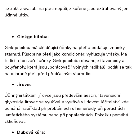
Extrakt z wasabi na pleti nepálí, z kořene jsou extrahovaný jen
účinné látky.
Ginkgo biloba:
Ginkgo biloba
má uklidňující účinky na pleť a oddaluje známky
stárnutí. Působí na pleti jako kondicionér, vyhlazuje vrásky. Má
čistící a tonizační účinky. Ginkgo biloba obsahuje flavonoidy a
polyfenoly, která jsou „pohlcovači“ volných radikálů, podílí se tak
na ochraně pleti před předčasným stárnutím.
Jírovec:
Účinnými látkami jírovce jsou především aescin, flavonoidní
glykosidy. Jírovec se využíval a využívá v lidovém léčitelství, kde
pomáhá například při problémech s hemeroidy, při poruchách
lymfatického systému nebo při popáleninách. Pokožku pomáhá
zklidňovat.
Dubová kůra: