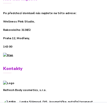
Po předchozí domluvě nás najdete na této adrese:
Wellness Pink Studio,
Rakovského 3138/2
Praha 12, Modřany,
143 00
Kontakty
Refresh Body cosmetics, s.r.o.
Lenka Slámová, DiS., kosmetička, nutriční terapeut
+420 732 270 019