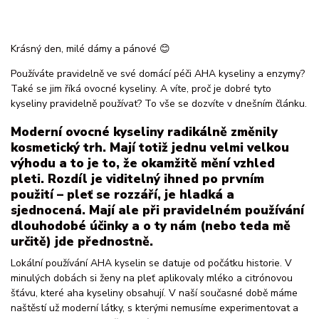
Krásný den, milé dámy a pánové 😊
Používáte pravidelně ve své domácí péči AHA kyseliny a enzymy?
Také se jim říká ovocné kyseliny. A víte, proč je dobré tyto
kyseliny pravidelně používat? To vše se dozvíte v dnešním článku.
Moderní ovocné kyseliny radikálně změnily
kosmetický trh. Mají totiž jednu velmi velkou
výhodu a to je to, že okamžitě mění vzhled
pleti. Rozdíl je viditelný ihned po prvním
použití – pleť se rozzáří, je hladká a
sjednocená. Mají ale při pravidelném používání
dlouhodobé účinky a o ty nám (nebo teda mě
určitě) jde přednostně.
Lokální používání AHA kyselin se datuje od počátku historie. V
minulých dobách si ženy na pleť aplikovaly mléko a citrónovou
šťávu, které aha kyseliny obsahují. V naší současné době máme
naštěstí už moderní látky, s kterými nemusíme experimentovat a