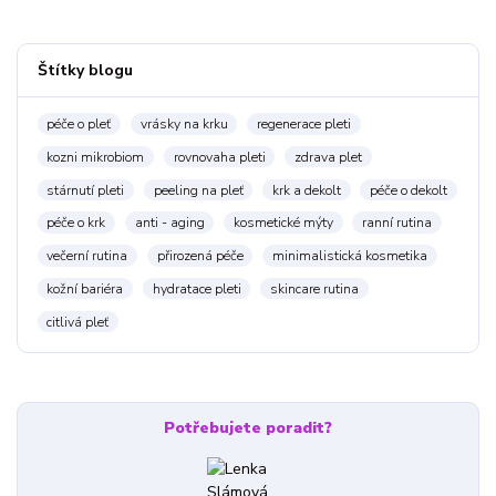
Štítky blogu
péče o pleť
vrásky na krku
regenerace pleti
kozni mikrobiom
rovnovaha pleti
zdrava plet
stárnutí pleti
peeling na pleť
krk a dekolt
péče o dekolt
péče o krk
anti - aging
kosmetické mýty
ranní rutina
večerní rutina
přirozená péče
minimalistická kosmetika
kožní bariéra
hydratace pleti
skincare rutina
citlivá pleť
Potřebujete poradit?