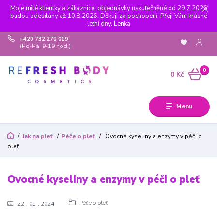
Moje milé klientky a zákaznice, objednávky uskutečněné od 29.7.2026
budou odesílány až 10.8.2026. Děkuji za pochopení. Přeji Vám krásné
letní dny. Lenka
+420 732 270 019
(Po-Pá, 9-19 hod.)
0
0 Kč
Menu
Jak na pleť
Péče o pleť
Ovocné kyseliny a enzymy v péči o
pleť
Ovocné kyseliny a enzymy v péči o pleť
Péče o pleť
22
01
2024