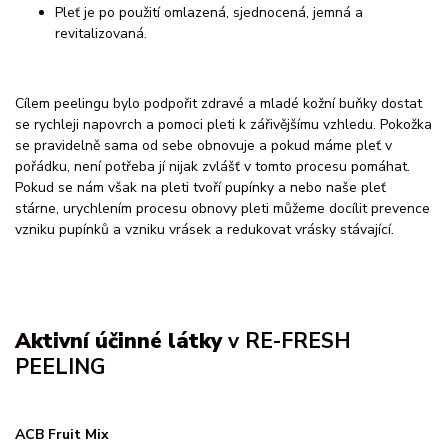
Pleť je po použití omlazená, sjednocená, jemná a
revitalizovaná.
Cílem peelingu bylo podpořit zdravé a mladé kožní buňky dostat
se rychleji napovrch a pomoci pleti k zářivějšímu vzhledu. Pokožka
se pravidelně sama od sebe obnovuje a pokud máme pleť v
pořádku, není potřeba jí nijak zvlášť v tomto procesu pomáhat.
Pokud se nám však na pleti tvoří pupínky a nebo naše pleť
stárne, urychlením procesu obnovy pleti můžeme docílit prevence
vzniku pupínků a vzniku vrásek a redukovat vrásky stávající.
Aktivní účinné látky
v RE-FRESH
PEELING
ACB Fruit Mix