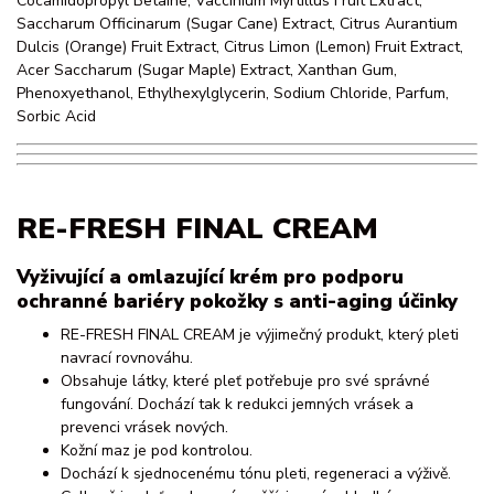
Cocamidopropyl Betaine, Vaccinium Myrtillus Fruit Extract,
Saccharum Officinarum (Sugar Cane) Extract, Citrus Aurantium
Dulcis (Orange) Fruit Extract, Citrus Limon (Lemon) Fruit Extract,
Acer Saccharum (Sugar Maple) Extract, Xanthan Gum,
Phenoxyethanol, Ethylhexylglycerin, Sodium Chloride, Parfum,
Sorbic Acid
RE-FRESH FINAL CREAM
Vyživující a omlazující krém pro podporu
ochranné bariéry pokožky s anti-aging účinky
RE-FRESH FINAL CREAM je výjimečný produkt, který pleti
navrací rovnováhu.
Obsahuje látky, které pleť potřebuje pro své správné
fungování. Dochází tak k redukci jemných vrásek a
prevenci vrásek nových.
Kožní maz je pod kontrolou.
Dochází k sjednocenému tónu pleti, regeneraci a výživě.