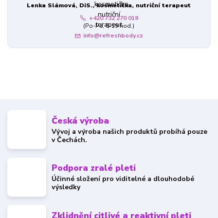
Lenka Slámová, DiS., kosmetička, nutriční terapeut
+420 732 270 019
(Po-Pá, 9-19 hod.)
info@refreshbody.cz
Česká výroba
Vývoj a výroba našich produktů probíhá pouze
v Čechách.
Podpora zralé pleti
Účinné složení pro viditelné a dlouhodobé
výsledky
Zklidnění citlivé a reaktivní pleti