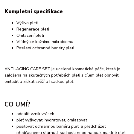
Kompletní specifikace
Výživa pleti
Regenerace pleti
Omlazení pleti
Vlídný ke kožnímu mikrobiomu
Posílení ochranné bariéry pleti
ANTI-AGING CARE SET je ucelená kosmetická péče, která je
založena na skutečných potřebách pleti s cílem pleť obnovit,
omladit a získat svěží a hladkou pleť.
CO UMÍ?
oddálit vznik vrásek
pleť vyživovat, hydratovat, omlazovat
posilovat ochrannou bariéru pleti a předcházet
předčasnému stárnutí, suchosti nebo naopak mastné pleti