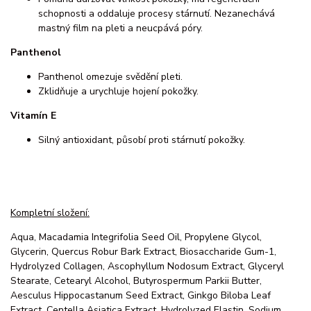
schopnosti a oddaluje procesy stárnutí. Nezanechává
mastný film na pleti a neucpává póry.
Panthenol
Panthenol omezuje svědění pleti.
Zklidňuje a urychluje hojení pokožky.
Vitamín E
Silný antioxidant, působí proti stárnutí pokožky.
Kompletní složení:
Aqua, Macadamia Integrifolia Seed Oil, Propylene Glycol,
Glycerin, Quercus Robur Bark Extract, Biosaccharide Gum-1,
Hydrolyzed Collagen, Ascophyllum Nodosum Extract, Glyceryl
Stearate, Cetearyl Alcohol, Butyrospermum Parkii Butter,
Aesculus Hippocastanum Seed Extract, Ginkgo Biloba Leaf
Extract, Centella Asiatica Extract, Hydrolyzed Elastin, Sodium