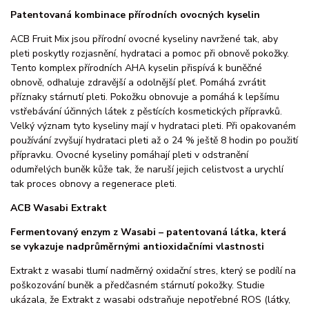
Patentovaná kombinace přírodních ovocných kyselin
ACB Fruit Mix jsou přírodní ovocné kyseliny navržené tak, aby
pleti poskytly rozjasnění, hydrataci a pomoc při obnově pokožky.
Tento komplex přírodních AHA kyselin přispívá k buněčné
obnově, odhaluje zdravější a odolnější pleť. Pomáhá zvrátit
příznaky stárnutí pleti. Pokožku obnovuje a pomáhá k lepšímu
vstřebávání účinných látek z pěstících kosmetických přípravků.
Velký význam tyto kyseliny mají v hydrataci pleti. Při opakovaném
používání zvyšují hydrataci pleti až o 24 % ještě 8 hodin po použití
přípravku. Ovocné kyseliny pomáhají pleti v odstranění
odumřelých buněk kůže tak, že naruší jejich celistvost a urychlí
tak proces obnovy a regenerace pleti.
ACB Wasabi Extrakt
Fermentovaný enzym z Wasabi – patentovaná látka, která
se vykazuje nadprůměrnými antioxidačními vlastnosti
Extrakt z wasabi tlumí nadměrný oxidační stres, který se podílí na
poškozování buněk a předčasném stárnutí pokožky. Studie
ukázala, že Extrakt z wasabi odstraňuje nepotřebné ROS (látky,