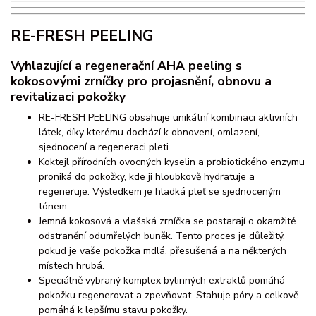
RE-FRESH PEELING
Vyhlazující a regenerační AHA peeling s
kokosovými zrníčky pro projasnění, obnovu a
revitalizaci pokožky
RE-FRESH PEELING obsahuje unikátní kombinaci aktivních
látek, díky kterému dochází k obnovení, omlazení,
sjednocení a regeneraci pleti.
Koktejl přírodních ovocných kyselin a probiotického enzymu
proniká do pokožky, kde ji hloubkově hydratuje a
regeneruje. Výsledkem je hladká pleť se sjednoceným
tónem.
Jemná kokosová a vlašská zrníčka se postarají o okamžité
odstranění odumřelých buněk. Tento proces je důležitý,
pokud je vaše pokožka mdlá, přesušená a na některých
místech hrubá.
Speciálně vybraný komplex bylinných extraktů pomáhá
pokožku regenerovat a zpevňovat. Stahuje póry a celkově
pomáhá k lepšímu stavu pokožky.