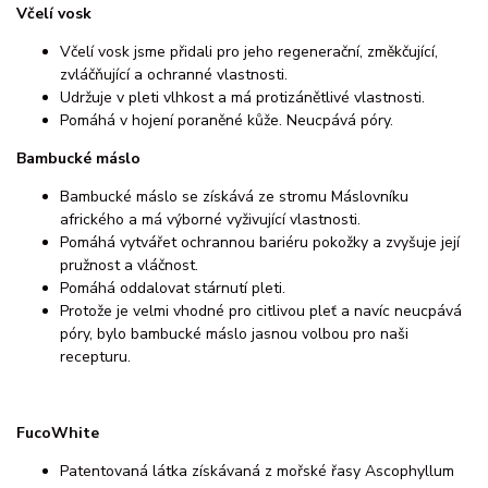
Včelí vosk
Včelí vosk jsme přidali pro jeho regenerační, změkčující,
zvláčňující a ochranné vlastnosti.
Udržuje v pleti vlhkost a má protizánětlivé vlastnosti.
Pomáhá v hojení poraněné kůže. Neucpává póry.
Bambucké máslo
Bambucké máslo se získává ze stromu Máslovníku
afrického a má výborné vyživující vlastnosti.
Pomáhá vytvářet ochrannou bariéru pokožky a zvyšuje její
pružnost a vláčnost.
Pomáhá oddalovat stárnutí pleti.
Protože je velmi vhodné pro citlivou pleť a navíc neucpává
póry, bylo bambucké máslo jasnou volbou pro naši
recepturu.
FucoWhite
Patentovaná látka získávaná z mořské řasy Ascophyllum