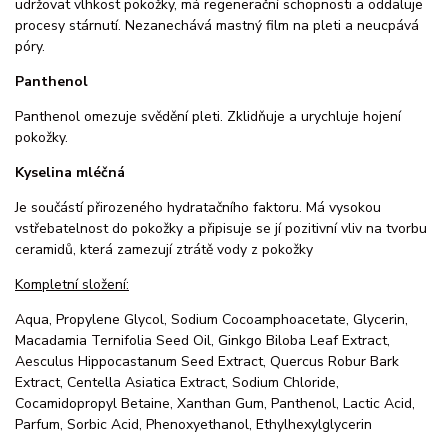
udržovat vlhkost pokožky, má regenerační schopnosti a oddaluje
procesy stárnutí. Nezanechává mastný film na pleti a neucpává
póry.
Panthenol
Panthenol omezuje svědění pleti. Zklidňuje a urychluje hojení
pokožky.
Kyselina mléčná
Je součástí přirozeného hydratačního faktoru. Má vysokou
vstřebatelnost do pokožky a připisuje se jí pozitivní vliv na tvorbu
ceramidů, která zamezují ztrátě vody z pokožky
Kompletní složení:
Aqua, Propylene Glycol, Sodium Cocoamphoacetate, Glycerin,
Macadamia Ternifolia Seed Oil, Ginkgo Biloba Leaf Extract,
Aesculus Hippocastanum Seed Extract, Quercus Robur Bark
Extract, Centella Asiatica Extract, Sodium Chloride,
Cocamidopropyl Betaine, Xanthan Gum, Panthenol, Lactic Acid,
Parfum, Sorbic Acid, Phenoxyethanol, Ethylhexylglycerin