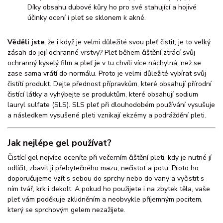
Díky obsahu dubové kůry ho pro své stahující a hojivé
účinky ocení i pleť se sklonem k akné.
Věděli jste
, že i když je velmi důležité svou pleť čistit, je to velký
zásah do její ochranné vrstvy? Pleť během čištění ztrácí svůj
ochranný kyselý film a pleť je v tu chvíli více náchylná, než se
zase sama vrátí do normálu. Proto je velmi důležité vybírat svůj
čistítí produkt. Dejte přednost přípravkům, které obsahují přírodní
čistící látky a vyhýbejte se produktům, které obsahují sodium
lauryl sulfate (SLS). SLS pleť při dlouhodobém používání vysušuje
a následkem vysušené pleti vznikají ekzémy a podráždění pleti.
Jak nejlépe gel používat?
Čistící gel nejvíce oceníte při večerním čištění pleti, kdy je nutné jí
odlíčit, zbavit ji přebytečného mazu, nečistot a potu. Proto ho
doporučujeme vzít s sebou do sprchy nebo do vany a vyčistit s
ním tvář, krk i dekolt. A pokud ho použijete i na zbytek těla, vaše
pleť vám poděkuje zklidněním a neobvykle příjemným pocitem,
který se sprchovým gelem nezažijete.