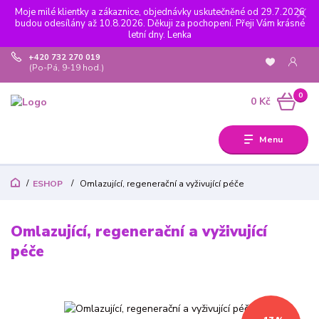
Moje milé klientky a zákaznice, objednávky uskutečněné od 29.7.2026
budou odesílány až 10.8.2026. Děkuji za pochopení. Přeji Vám krásné
letní dny. Lenka
+420 732 270 019
(Po-Pá, 9-19 hod.)
0
0 Kč
Menu
ESHOP
Omlazující, regenerační a vyživující péče
Omlazující, regenerační a vyživující
péče