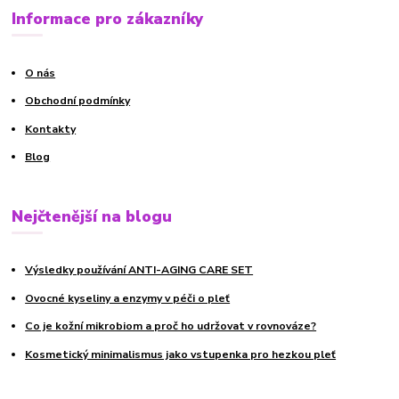
Informace pro zákazníky
O nás
Obchodní podmínky
Kontakty
Blog
Nejčtenější na blogu
Výsledky používání ANTI-AGING CARE SET
Ovocné kyseliny a enzymy v péči o pleť
Co je kožní mikrobiom a proč ho udržovat v rovnováze?
Kosmetický minimalismus jako vstupenka pro hezkou pleť