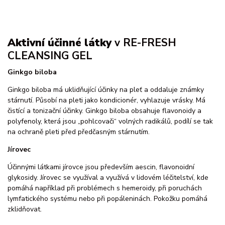
Aktivní účinné látky
v RE-FRESH
CLEANSING GEL
Ginkgo biloba
Ginkgo biloba má uklidňující účinky na pleť a oddaluje známky
stárnutí. Působí na pleti jako kondicionér, vyhlazuje vrásky. Má
čistící a tonizační účinky. Ginkgo biloba obsahuje flavonoidy a
polyfenoly, která jsou „pohlcovači“ volných radikálů, podílí se tak
na ochraně pleti před předčasným stárnutím.
Jírovec
Účinnými látkami jírovce jsou především aescin, flavonoidní
glykosidy. Jírovec se využíval a využívá v lidovém léčitelství, kde
pomáhá například při problémech s hemeroidy, při poruchách
lymfatického systému nebo při popáleninách. Pokožku pomáhá
zklidňovat.