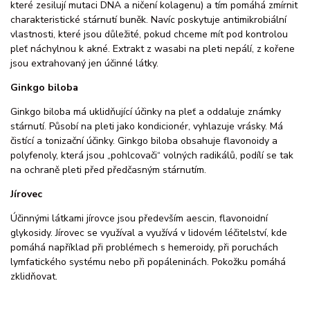
které zesilují mutaci DNA a ničení kolagenu) a tím pomáhá zmírnit
charakteristické stárnutí buněk. Navíc poskytuje antimikrobiální
vlastnosti, které jsou důležité, pokud chceme mít pod kontrolou
pleť náchylnou k akné. Extrakt z wasabi na pleti nepálí, z kořene
jsou extrahovaný jen účinné látky.
Ginkgo biloba
Ginkgo biloba má uklidňující účinky na pleť a oddaluje známky
stárnutí. Působí na pleti jako kondicionér, vyhlazuje vrásky. Má
čistící a tonizační účinky. Ginkgo biloba obsahuje flavonoidy a
polyfenoly, která jsou „pohlcovači“ volných radikálů, podílí se tak
na ochraně pleti před předčasným stárnutím.
Jírovec
Účinnými látkami jírovce jsou především aescin, flavonoidní
glykosidy. Jírovec se využíval a využívá v lidovém léčitelství, kde
pomáhá například při problémech s hemeroidy, při poruchách
lymfatického systému nebo při popáleninách. Pokožku pomáhá
zklidňovat.