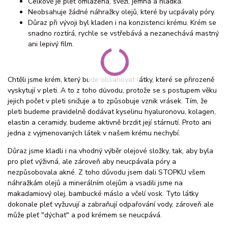
Celkově je pleť omlazená, svěží, jemná a hladká.
Neobsahuje žádné náhražky olejů, které by ucpávaly póry.
Důraz při vývoji byl kladen i na konzistenci krému. Krém se
snadno roztírá, rychle se vstřebává a nezanechává mastný
ani lepivý film.
Chtěli jsme krém, který bude obsahovat látky, které se přirozeně
vyskytují v pleti. A to z toho důvodu, protože se s postupem věku
jejich počet v pleti snižuje a to způsobuje vznik vrásek. Tím, že
pleti budeme pravidelně dodávat kyselinu hyaluronovu, kolagen,
elastin a ceramidy, budeme aktivně brzdit její stárnutí. Proto ani
jedna z vyjmenovaných látek v našem krému nechybí.
Důraz jsme kladli i na vhodný výběr olejové složky, tak, aby byla
pro pleť výživná, ale zároveň aby neucpávala póry a
nezpůsobovala akné. Z toho důvodu jsem dali STOPKU všem
náhražkám olejů a minerálním olejům a vsadili jsme na
makadamiový olej, bambucké máslo a včelí vosk. Tyto látky
dokonale pleť vyžuvují a zabraňují odpařování vody, zároveň ale
může pleť "dýchat" a pod krémem se neucpává.