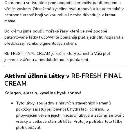
Ochrannou vrstvu pleti jsme podpořili ceramidy, panthenolem a
včelím voskem. Obsažená kyselina hyaluronová a kolagen také v
ochranné vrstvě hrají velkou roli a i z toho důvodu je v krému
máme.
Do krému jsme použili mořské řasy, které ve své podobě
patentované látky FucoWhite pomáhájí pleť sjednotit, rozjasnit a
předcházejí vzniku pigmentových skvrn.
RE-FRESH FINAL CREAM je krém, který zanechá Vaši pleť
jemnou, vláčnou a neodolatelnou k pohlazení.
Aktivní účinné látky
v RE-FRESH FINAL
CREAM
Kolagen, elastin, kyselina hyaluronová
Tyto látky jsou jedny z hlavních stavebních kamenů
pokožky, zajišťují její pevnost, hydrataci, ochranu. S
přibývajícím věkem jejich množství ubývá a začínají se tvořit
vrásky a celkové stárnutí kůže. Proto je potřeba tyto látky
pleti dodávat.