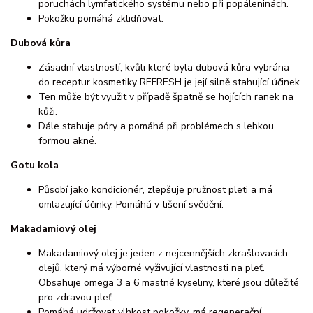
poruchách lymfatického systému nebo při popáleninách.
Pokožku pomáhá zklidňovat.
Dubová kůra
Zásadní vlastností, kvůli které byla dubová kůra vybrána
do receptur kosmetiky REFRESH je její silně stahující účinek.
Ten může být využit v případě špatně se hojících ranek na
kůži.
Dále stahuje póry a pomáhá při problémech s lehkou
formou akné.
Gotu kola
Působí jako kondicionér, zlepšuje pružnost pleti a má
omlazující účinky. Pomáhá v tišení svědění.
Makadamiový olej
Makadamiový olej je jeden z nejcennějších zkrašlovacích
olejů, který má výborné vyživující vlastnosti na pleť.
Obsahuje omega 3 a 6 mastné kyseliny, které jsou důležité
pro zdravou pleť.
Pomáhá udržovat vlhkost pokožky, má regenerační