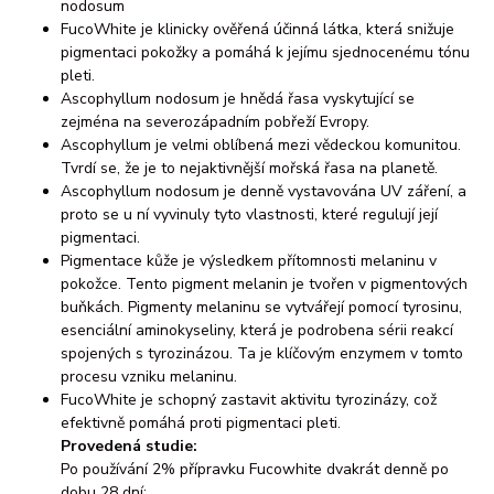
nodosum
FucoWhite je klinicky ověřená účinná látka, která snižuje
pigmentaci pokožky a pomáhá k jejímu sjednocenému tónu
pleti.
Ascophyllum nodosum je hnědá řasa vyskytující se
zejména na severozápadním pobřeží Evropy.
Ascophyllum je velmi oblíbená mezi vědeckou komunitou.
Tvrdí se, že je to nejaktivnější mořská řasa na planetě.
Ascophyllum nodosum je denně vystavována UV záření, a
proto se u ní vyvinuly tyto vlastnosti, které regulují její
pigmentaci.
Pigmentace kůže je výsledkem přítomnosti melaninu v
pokožce. Tento pigment melanin je tvořen v pigmentových
buňkách. Pigmenty melaninu se vytvářejí pomocí tyrosinu,
esenciální aminokyseliny, která je podrobena sérii reakcí
spojených s tyrozinázou. Ta je klíčovým enzymem v tomto
procesu vzniku melaninu.
FucoWhite je schopný zastavit aktivitu tyrozinázy, což
efektivně pomáhá proti pigmentaci pleti.
Provedená studie:
Po používání 2% přípravku Fucowhite dvakrát denně po
dobu 28 dní: