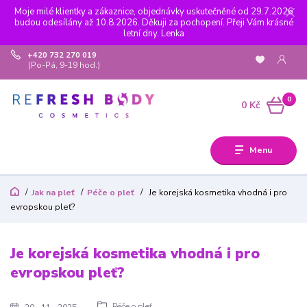
Moje milé klientky a zákaznice, objednávky uskutečněné od 29.7.2026
budou odesílány až 10.8.2026. Děkuji za pochopení. Přeji Vám krásné
letní dny. Lenka
+420 732 270 019
(Po-Pá, 9-19 hod.)
0
0 Kč
Menu
Jak na pleť
Péče o pleť
Je korejská kosmetika vhodná i pro
evropskou pleť?
Je korejská kosmetika vhodná i pro
evropskou pleť?
Péče o pleť