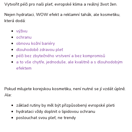
Vytvořit péči pro naši pleť, evropské klima a reálný život žen.
Nejen hydrataci, WOW efekt a reklamní tahák, ale kosmetiku,
která dodá:
výživu
ochranu
obnovu kožní bariéry
dlouhodobě zdravou pleť
péči bez zbytečného vrstvení a bez kompromisů
a to vše chytře, jednoduše, ale kvalitně a s dlouhodobým
efektem
Pokud milujete korejskou kosmetiku, není nutné se jí vzdát úplně.
Ale:
základ rutiny by měl být přizpůsobený evropské pleti
hydrataci vždy doplnit o lipidovou ochranu
poslouchat svou pleť, ne trendy