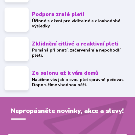
Podpora zralé pleti
Účinné složení pro viditelné a dlouhodobé
výsledky
Zklidnění citlivé a reaktivní pleti
Pomáhá při pnutí, začervenání a nepohodlí
pleti.
Ze salonu až k vám domů
Naučíme vás jak o svou pleť správně pečovat.
Doporučíme vhodnou péči.
Nepropásněte novinky, akce a slevy!