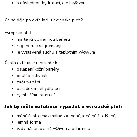
s důslednou hydratací, ale i výživou
Co se děje po exfoliaci u evropské pleti?
Evropská pleť:
má tenčí ochrannou bariéru
regeneruje se pomaleji
je vystavená suchu a teplotním výkyvům
Častá exfoliace u ní vede k:
oslabení kožní bariéry
pnutí a citlivosti
začervenání
paradoxní dehydrataci
rychlejšímu stárnutí
Jak by měla exfoliace vypadat u evropské pleti
méně často (maximálně 2× týdně, ideálně 1 x týdně)
jemná forma
vždy následovaná výživou a ochranou