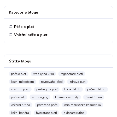
Kategorie blogu
Péče o pleť
Vnitřní péče o pleť
Štítky blogu
péče o pleť
vrásky na krku
regenerace pleti
kozni mikrobiom
rovnovaha pleti
zdrava plet
stárnutí pleti
peeling na pleť
krk a dekolt
péče o dekolt
péče o krk
anti - aging
kosmetické mýty
ranní rutina
večerní rutina
přirozená péče
minimalistická kosmetika
kožní bariéra
hydratace pleti
skincare rutina