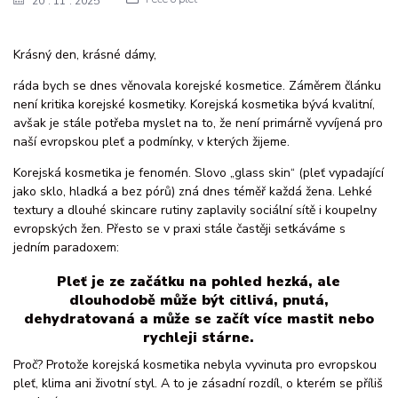
20
11
2025
Krásný den, krásné dámy,
ráda bych se dnes věnovala korejské kosmetice. Záměrem článku
není kritika korejské kosmetiky. Korejská kosmetika bývá kvalitní,
avšak je stále potřeba myslet na to, že není primárně vyvíjená pro
naší evropskou pleť a podmínky, v kterých žijeme.
Korejská kosmetika je fenomén. Slovo „glass skin“ (pleť vypadající
jako sklo, hladká a bez pórů) zná dnes téměř každá žena. Lehké
textury a dlouhé skincare rutiny zaplavily sociální sítě i koupelny
evropských žen. Přesto se v praxi stále častěji setkáváme s
jedním paradoxem:
Pleť je ze začátku na pohled hezká, ale
dlouhodobě může být citlivá, pnutá,
dehydratovaná a může se začít více mastit nebo
rychleji stárne.
Proč? Protože korejská kosmetika nebyla vyvinuta pro evropskou
pleť, klima ani životní styl. A to je zásadní rozdíl, o kterém se příliš