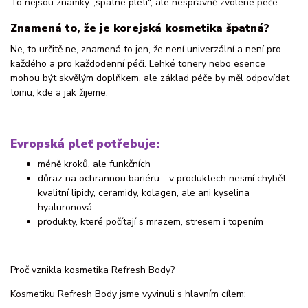
To nejsou známky „špatné pleti“, ale nesprávně zvolené péče.
Znamená to, že je korejská kosmetika špatná?
Ne, to určitě ne, znamená to jen, že není univerzální a není pro
každého a pro každodenní péči. Lehké tonery nebo esence
mohou být skvělým doplňkem, ale základ péče by měl odpovídat
tomu, kde a jak žijeme.
Evropská pleť potřebuje:
méně kroků, ale funkčních
důraz na ochrannou bariéru - v produktech nesmí chybět
kvalitní lipidy, ceramidy, kolagen, ale ani kyselina
hyaluronová
produkty, které počítají s mrazem, stresem i topením
Proč vznikla kosmetika Refresh Body?
Kosmetiku Refresh Body jsme vyvinuli s hlavním cílem: