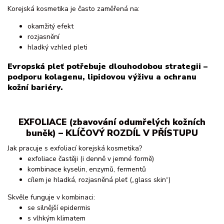
Korejská kosmetika je často zaměřená na:
okamžitý efekt
rozjasnění
hladký vzhled pleti
Evropská pleť potřebuje dlouhodobou strategii –
podporu kolagenu, lipidovou výživu a ochranu
kožní bariéry.
EXFOLIACE (zbavování odumřelých kožních
buněk) – KLÍČOVÝ ROZDÍL V PŘÍSTUPU
Jak pracuje s exfoliací korejská kosmetika?
exfoliace častěji (i denně v jemné formě)
kombinace kyselin, enzymů, fermentů
cílem je hladká, rozjasněná pleť („glass skin“)
Skvěle funguje v kombinaci:
se silnější epidermis
s vlhkým klimatem