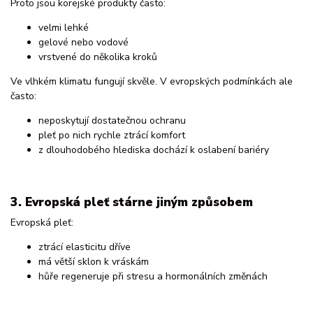
Proto jsou korejské produkty často:
velmi lehké
gelové nebo vodové
vrstvené do několika kroků
Ve vlhkém klimatu fungují skvěle. V evropských podmínkách ale
často:
neposkytují dostatečnou ochranu
pleť po nich rychle ztrácí komfort
z dlouhodobého hlediska dochází k oslabení bariéry
3. Evropská pleť stárne jiným způsobem
Evropská pleť:
ztrácí elasticitu dříve
má větší sklon k vráskám
hůře regeneruje při stresu a hormonálních změnách