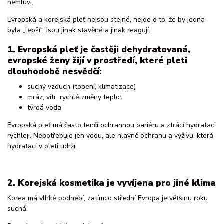
nemluví.
Evropská a korejská pleť nejsou stejné, nejde o to, že by jedna
byla „lepší“. Jsou jinak stavěné a jinak reagují.
1. Evropská pleť je častěji dehydratovaná,
evropské ženy žijí v prostředí, které pleti
dlouhodobě nesvědčí:
suchý vzduch (topení, klimatizace)
mráz, vítr, rychlé změny teplot
tvrdá voda
Evropská pleť má často tenčí ochrannou bariéru a ztrácí hydrataci
rychleji. Nepotřebuje jen vodu, ale hlavně ochranu a výživu, která
hydrataci v pleti udrží.
2. Korejská kosmetika je vyvíjena pro jiné klima
Korea má vlhké podnebí, zatímco střední Evropa je většinu roku
suchá.