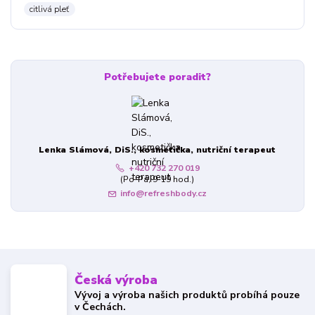
citlivá pleť
Potřebujete poradit?
Lenka Slámová, DiS., kosmetička, nutriční terapeut
+420 732 270 019
(Po-Pá, 9-19 hod.)
info@refreshbody.cz
Česká výroba
Vývoj a výroba našich produktů probíhá pouze
v Čechách.