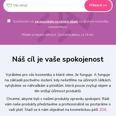
Přihlásit se
Souhlasím se
zpracováním osobních údajů
za účelem rozesílky
newsletteru.
Můžete se kdykoli odhlásit. Zasíláme jednou za 14 dní.
Náš cíl je vaše spokojenost
Vyrábíme pro vás kosmetiku o které víme, že funguje. A funguje
na základě poctivého složení, kdy nešetříme na účinných látkách,
vyhýbáme se náhražkám a plnidlům, která pouze zvyšují objem a
tím snižují účinnost produktů.
Chceme, abyste byli s našimi produkty opravdu spokojení. Rádi
vám naše produkty představíme a profesionálně se postaráme o
vaši pleť. Stačí se k nám objednat na kosmetickou péči
ZDE
.