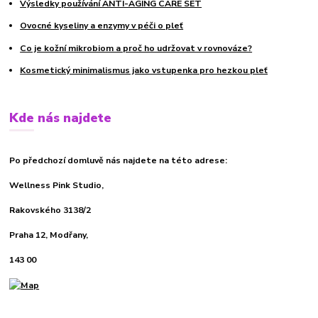
Výsledky používání ANTI-AGING CARE SET
Ovocné kyseliny a enzymy v péči o pleť
Co je kožní mikrobiom a proč ho udržovat v rovnováze?
Kosmetický minimalismus jako vstupenka pro hezkou pleť
Kde nás najdete
Po předchozí domluvě nás najdete na této adrese:
Wellness Pink Studio,
Rakovského 3138/2
Praha 12, Modřany,
143 00