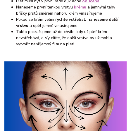
Pleť musí být v první řadě důkladně
odlíčená
Naneseme první tenkou vrstvu
krému
a jemnými tahy
bříšky prstů směrem nahoru krém vmasírujeme
Pokud se krém velmi
rychle vstřebal, naneseme další
vrstvu
a opět jemně vmasírujeme
Takto pokračujeme až do chvíle, kdy už pleť krém
nevstřebává, a Vy cítíte, že další vrstva by už mohla
vytvořit nepříjemný film na pleti