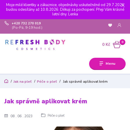
Moje milé klientky a zákaznice, objednávky uskutečněné od 29.7.2026
budou odesílány až 10.8.2026. Děkuji za pochopení. Přeji Vám krásné
letní dny. Lenka
+420 732 270 019
(Po-Pá, 9-19 hod.)
0
0 Kč
Menu
Jak na pleť
Péče o pleť
Jak správně aplikovat krém
Jak správně aplikovat krém
Péče o pleť
08
06
2023