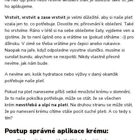
ho aplikujeme.
Vrstvit, vrstvit a zase vrstvit
je velmi důležité, aby si naše pleť
vzala jen to, co potřebuje. Dovolte mi, přirovnání k oblečení. Také
ho vrstvíme. Ráno v létě si na sebe oblečeme šaty, vyjdeme ven a
zjistíme, že to není úplně ono a vrátíme se (pokud stíháme :-)) pro
džínsku. V zimě se třeba vrátíme pro čepici anebo rukavice.
Naopak na jaře, když odpoledne vysvitne sluníčko, musíme si
sundat bundu, abychom se nezpotili. Nikdy vlastně přesně
nevíme, jak nám bude.
A nevíme ani, kolik hydratace nebo výživy v daný okamžik
potřebuje naše pleť.
Pokud na pleť naneseme příliš velké množství krému v domnění,
že to naše pokožka potřebuje, může se stát, že se všechen
krém
nevstřebá a ulpí na pleti
. Na druhou stranu se může stát,
že po nanesení krému cítíme stále pocit suché pleti. A co tedy s
tím?
Postup správné aplikace krému: