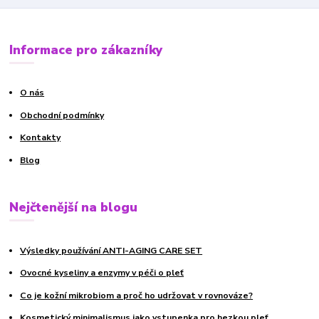
Informace pro zákazníky
O nás
Obchodní podmínky
Kontakty
Blog
Nejčtenější na blogu
Výsledky používání ANTI-AGING CARE SET
Ovocné kyseliny a enzymy v péči o pleť
Co je kožní mikrobiom a proč ho udržovat v rovnováze?
Kosmetický minimalismus jako vstupenka pro hezkou pleť