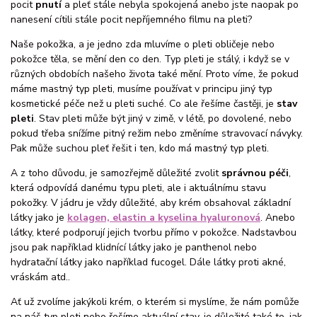
pocit
pnutí
a pleť stále nebyla spokojená anebo jste naopak po
nanesení cítili stále pocit nepříjemného filmu na pleti?
Naše pokožka, a je jedno zda mluvíme o pleti obličeje nebo
pokožce těla, se mění den co den. Typ pleti je stálý, i když se v
různých obdobích našeho života také mění. Proto víme, že pokud
máme mastný typ pleti, musíme používat v principu jiný typ
kosmetické péče než u pleti suché. Co ale řešíme častěji, je
stav
pleti
. Stav pleti může být jiný v zimě, v létě, po dovolené, nebo
pokud třeba snížíme pitný režim nebo změníme stravovací návyky.
Pak může suchou pleť řešit i ten, kdo má mastný typ pleti.
A z toho důvodu, je samozřejmě důležité zvolit
správnou péči
,
která odpovídá danému typu pleti, ale i aktuálnímu stavu
pokožky. V jádru je vždy důležité, aby krém obsahoval základní
látky jako je
kolagen, elastin a kyselina hyaluronová
. Anebo
látky, které podporují jejich tvorbu přímo v pokožce. Nadstavbou
jsou pak například klidnící látky jako je panthenol nebo
hydratační látky jako například fucogel. Dále látky proti akné,
vráskám atd..
Ať už zvolíme jakýkoli krém, o kterém si myslíme, že nám pomůže
na náš typ pleti nebo řešíme aktuální stav, je důležité také to, jak