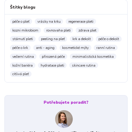
Štítky blogu
péče o pleť
vrásky na krku
regenerace pleti
kozni mikrobiom
rovnovaha pleti
zdrava plet
stárnutí pleti
peeling na pleť
krk a dekolt
péče o dekolt
péče o krk
anti - aging
kosmetické mýty
ranní rutina
večerní rutina
přirozená péče
minimalistická kosmetika
kožní bariéra
hydratace pleti
skincare rutina
citlivá pleť
Potřebujete poradit?