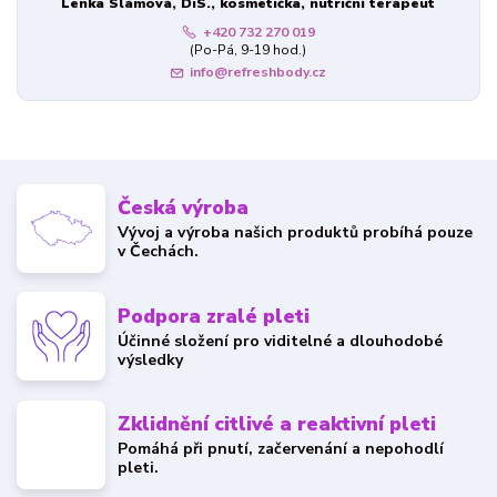
Lenka Slámová, DiS., kosmetička, nutriční terapeut
+420 732 270 019
(Po-Pá, 9-19 hod.)
info@refreshbody.cz
Česká výroba
Vývoj a výroba našich produktů probíhá pouze
v Čechách.
Podpora zralé pleti
Účinné složení pro viditelné a dlouhodobé
výsledky
Zklidnění citlivé a reaktivní pleti
Pomáhá při pnutí, začervenání a nepohodlí
pleti.