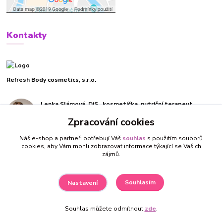
Kontakty
Refresh Body cosmetics, s.r.o.
Lenka Slámová, DiS., kosmetička, nutriční terapeut
+420 732 270 019
Zpracování cookies
(Po-Pá, 9-19 hod.)
Náš e-shop a partneři potřebují Váš
souhlas
s použitím souborů
info@refreshbody.cz
cookies, aby Vám mohli zobrazovat informace týkající se Vašich
zájmů.
Souhlasím
Nastavení
Souhlas můžete odmítnout
zde
.
Vytvořeno na
Eshop-rychle.cz