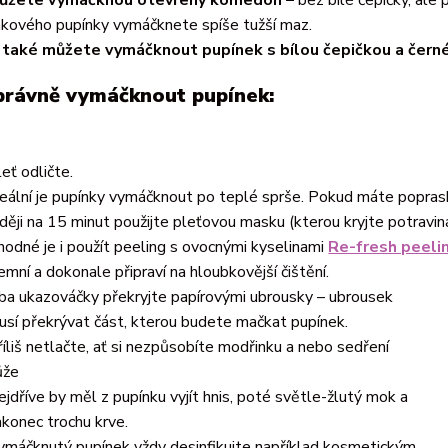
akového pupínky vymáčknete spíše tužší maz.
 také můžete vymáčknout pupínek s bílou čepičkou a čer
právně vymáčknout pupínek:
eť odličte.
deální je pupínky vymáčknout po teplé sprše. Pokud máte popras
aději na 15 minut použijte pleťovou masku (kterou kryjte potraviná
hodné je i použít peeling s ovocnými kyselinami
Re-fresh peeli
emní a dokonale připraví na hloubkovější čištění.
ba ukazováčky překryjte papírovými ubrousky – ubrousek
usí překrývat část, kterou budete mačkat pupínek.
říliš netlačte, ať si nezpůsobíte modřinku a nebo sedření
ůže
ejdříve by měl z pupínku vyjít hnis, poté světle-žlutý mok a
akonec trochu krve.
ymáčknutý pupínek vždy desinfikujte například kosmetickým