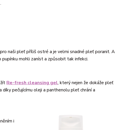
o.
o naši pleť příliš ostré a je velmi snadné pleť poranit. A
pupínku mohli zaníst a způsobit tak infekci.
užít
Re-fresh cleansing gel
, který nejen že dokáže pleť
díky pečujícímu oleji a panthenolu pleť chrání a
aněním i