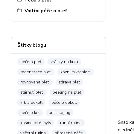
Vnitřní péče o pleť
Štítky blogu
péče o pleť
vrásky na krku
regenerace pleti
kozni mikrobiom
rovnovaha pleti
zdrava plet
stárnutí pleti
peeling na pleť
krk a dekolt
péče o dekolt
péče o krk
anti - aging
Snad ka
kosmetické mýty
ranní rutina
ojedině
večerní rutina
přirozená péče