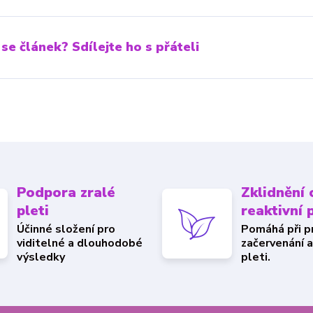
 se článek? Sdílejte ho s přáteli
Podpora zralé
Zklidnění c
pleti
reaktivní 
Účinné složení pro
Pomáhá při pn
viditelné a dlouhodobé
začervenání 
výsledky
pleti.