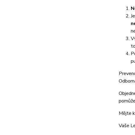
N
J
n
ne
V
t
P
p
Prevenc
Odborná
Objedn
pomůže
Mějte k
Vaše L