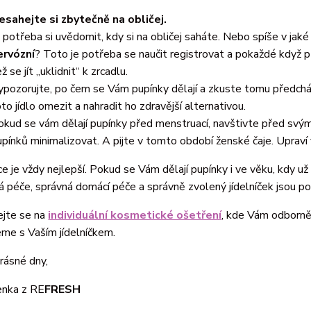
esahejte si zbytečně na obličej.
e potřeba si uvědomit, kdy si na obličej saháte. Nebo spíše v jaké
ervózní
? Toto je potřeba se naučit registrovat a pokaždé když při
ž se jít „uklidnit“ k zrcadlu.
ypozorujte, po čem se Vám pupínky dělají a zkuste tomu předchá
oto jídlo omezit a nahradit ho zdravější alternativou.
okud se vám dělají pupínky před menstruací, navštivte před svý
upínků minimalizovat. A pijte v tomto období ženské čaje. Upraví
e je vždy nejlepší. Pokud se Vám dělají pupínky i ve věku, kdy u
 péče, správná domácí péče a správně zvolený jídelníček jsou p
ejte se na
individuální kosmetické ošetření
, kde Vám odborně
me s Vaším jídelníčkem.
rásné dny,
enka z RE
FRESH