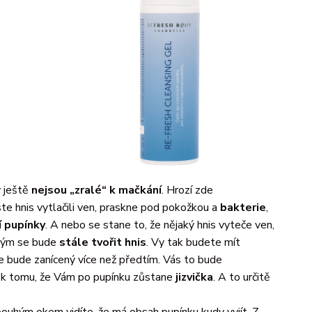
y ještě
nejsou „zralé“ k mačkání
. Hrozí zde
e hnis vytlačili ven, praskne pod pokožkou a
bakterie
,
í pupínky
. A nebo se stane to, že nějaký hnis vyteče ven,
erým se bude
stále tvořit hnis
. Vy tak budete mít
e bude zanícený více než předtím. Vás to bude
k tomu, že Vám po pupínku zůstane
jizvička
. A to určitě
 pouhým okem vidíte, že má obsah pupínku kudy vyjít. Z