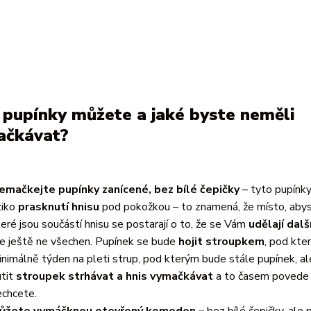
 pupínky můžete a jaké byste neměli
ačkávat?
emačkejte pupínky zanícené, bez bílé čepičky
– tyto pupínk
ziko
prasknutí hnisu
pod pokožkou – to znamená, že místo, abyst
teré jsou součástí hnisu se postarají o to, že se Vám
udělají dalš
le ještě ne všechen. Pupínek se bude
hojit stroupkem
, pod kt
inimálně týden na pleti strup, pod kterým bude stále pupínek, al
utit
stroupek strhávat a hnis vymačkávat
a to časem povede 
echcete.
ůžete vymáčknou otevřený komedon –
bez bílé čepičky, ale