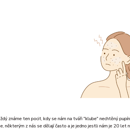
ždý známe ten pocit, kdy se nám na tváři "klube" nechtěný pupín
le, některým z nás se dělají často a je jedno jestli nám je 20 let