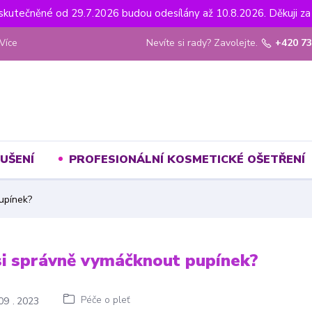
uskutečněné od 29.7.2026 budou odesílány až 10.8.2026. Děkuji za 
Nevíte si rady? Zavolejte.
+420 73
Více
UŠENÍ
PROFESIONÁLNÍ KOSMETICKÉ OŠETŘENÍ
upínek?
si správně vymáčknout pupínek?
Péče o pleť
09
2023