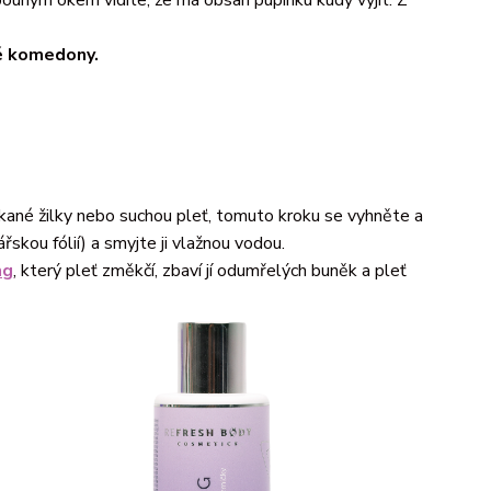
né komedony.
kané žilky nebo suchou pleť, tomuto kroku se vyhněte a
řskou fólií) a smyjte ji vlažnou vodou.
ng
, který pleť změkčí, zbaví jí odumřelých buněk a pleť