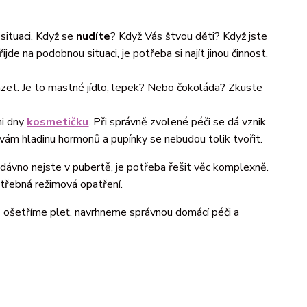
 situaci. Když se
nudíte
? Když Vás
štvou děti? Když jste
jde na podobnou situaci, je potřeba si najít jinou činnost,
zet. Je to mastné jídlo, lepek? Nebo čokoláda? Zkuste
mi dny
kosmetičku
. Při správně zvolené péči se dá vznik
 vám hladinu hormonů a pupínky se nebudou tolik tvořit.
ž dávno nejste v pubertě, je potřeba řešit věc komplexně.
otřebná režimová opatření.
 ošetříme pleť, navrhneme správnou domácí péči a