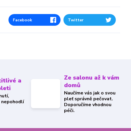
Facebook
Twitter
Ze salonu až k vám
itlivé a
domů
pleti
Naučíme vás jak o svou
utí,
pleť správně pečovat.
a nepohodlí
Doporučíme vhodnou
péči.