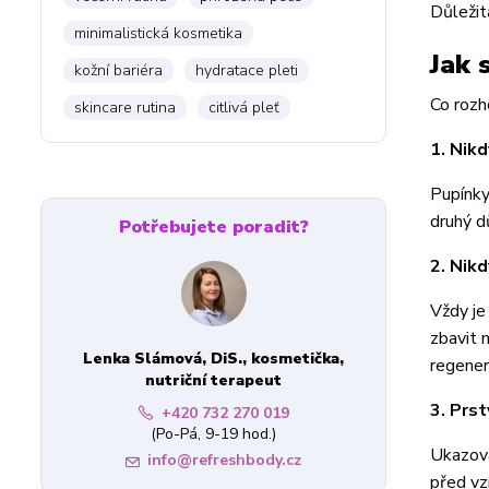
Důležit
minimalistická kosmetika
Jak 
kožní bariéra
hydratace pleti
Co rozh
skincare rutina
citlivá pleť
1. Nik
Pupínky
druhý d
Potřebujete poradit?
2. Nik
Vždy je
zbavit 
Lenka Slámová, DiS., kosmetička,
regener
nutriční terapeut
3. Prst
+420 732 270 019
(Po-Pá, 9-19 hod.)
Ukazová
info@refreshbody.cz
před vz