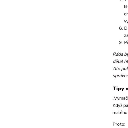
l
d
v
D
za
P
Ráda by
dělal h
Ale pok
správně
Tipy 
„Vymačk
Když pa
malého 
Proto: