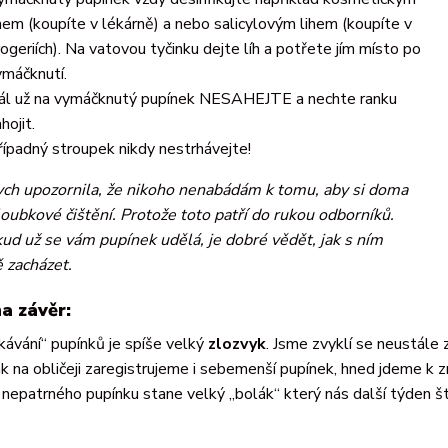
ihem (koupíte v lékárně) a nebo salicylovým lihem (koupíte v
rogeriích). Na vatovou tyčinku dejte líh a potřete jím místo po
ymáčknutí.
ál už na vymáčknutý pupínek NESAHEJTE a nechte ranku
hojit.
řípadný stroupek nikdy nestrhávejte!
ch upozornila, že nikoho nenabádám k tomu, aby si doma
loubkové čištění. Protože toto patří do rukou odborníků.
ud už se vám pupínek udělá, je dobré vědět, jak s ním
 zacházet.
na závěr:
ávání“ pupínků je spíše velký
zlozvyk
. Jsme zvyklí se neustále 
k na obličeji zaregistrujeme i sebemenší pupínek, hned jdeme k z
nepatrného pupínku stane velký „bolák“ který nás další týden š