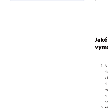
Jaké
vym
N
ri
k
a
m
n
n
M