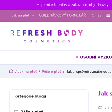
Moje milé klientky a zákaznice, objednávky 
Jak na pleť
OBJEDNÁVKOVÝ FORMULÁŘ
O nás
OSOBNÍ VYZKO
Jak na pleť
Péče o pleť
Jak si správně vymáčknout p
Jak 
Kategorie blogu
20
Péče o pleť