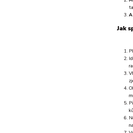
t
A
Jak s
Pl
I
r
V
zj
O
m
P
k
N
n
V