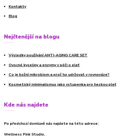
Kontakty
Blog
Nejčtenější na blogu
Výsledky používání ANTI-AGING CARE SET
Ovocné kyseliny a enzymy v péči o pleť
Co je kožní mikrobiom a proč ho udržovat v rovnováze?
Kosmetický minimalismus jako vstupenka pro hezkou pleť
Kde nás najdete
Po předchozí domluvě nás najdete na této adrese:
Wellness Pink Studio,