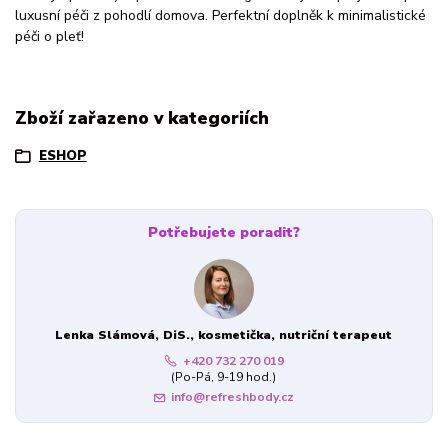
luxusní péči z pohodlí domova. Perfektní doplněk k minimalistické
péči o pleť!
Zboží zařazeno v kategoriích
ESHOP
Potřebujete poradit?
Lenka Slámová, DiS., kosmetička, nutriční terapeut
+420 732 270 019
(Po-Pá, 9-19 hod.)
info@refreshbody.cz