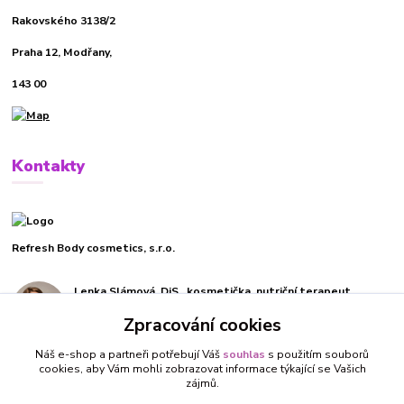
Rakovského 3138/2
Praha 12, Modřany,
143 00
Kontakty
Refresh Body cosmetics, s.r.o.
Lenka Slámová, DiS., kosmetička, nutriční terapeut
+420 732 270 019
Zpracování cookies
(Po-Pá, 9-19 hod.)
Náš e-shop a partneři potřebují Váš
souhlas
s použitím souborů
info@refreshbody.cz
cookies, aby Vám mohli zobrazovat informace týkající se Vašich
zájmů.