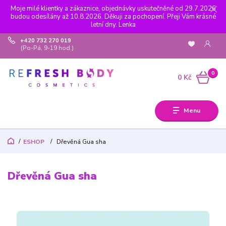
Moje milé klientky a zákaznice, objednávky uskutečněné od 29.7.2026
budou odesílány až 10.8.2026. Děkuji za pochopení. Přeji Vám krásné
letní dny. Lenka
+420 732 270 019
(Po-Pá, 9-19 hod.)
0
0 Kč
Menu
ESHOP
Dřevěná Gua sha
Dřevěná Gua sha