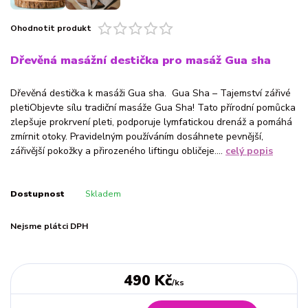
Ohodnotit produkt
Dřevěná masážní destička pro masáž Gua sha
Dřevěná destička k masáži Gua sha. Gua Sha – Tajemství zářivé
pletiObjevte sílu tradiční masáže Gua Sha! Tato přírodní pomůcka
zlepšuje prokrvení pleti, podporuje lymfatickou drenáž a pomáhá
zmírnit otoky. Pravidelným používáním dosáhnete pevnější,
zářivější pokožky a přirozeného liftingu obličeje....
celý popis
Dostupnost
Skladem
Nejsme plátci DPH
490 Kč
/
ks