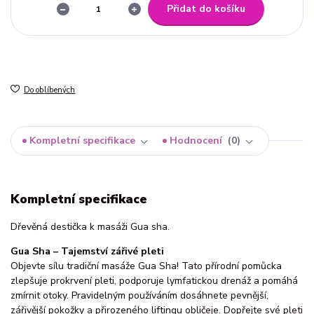
Přidat do košíku
Do oblíbených
Kompletní specifikace
Hodnocení
0
Kompletní specifikace
Dřevěná destička k masáži Gua sha.
Gua Sha – Tajemství zářivé pleti
Objevte sílu tradiční masáže Gua Sha! Tato přírodní pomůcka
zlepšuje prokrvení pleti, podporuje lymfatickou drenáž a pomáhá
zmírnit otoky. Pravidelným používáním dosáhnete pevnější,
zářivější pokožky a přirozeného liftingu obličeje. Dopřejte své pleti